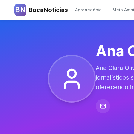
BN
BocaNoticias
Agronegócio
Meio Amb
Ana C
Ana Clara Ol
jornalísticos
oferecendo i