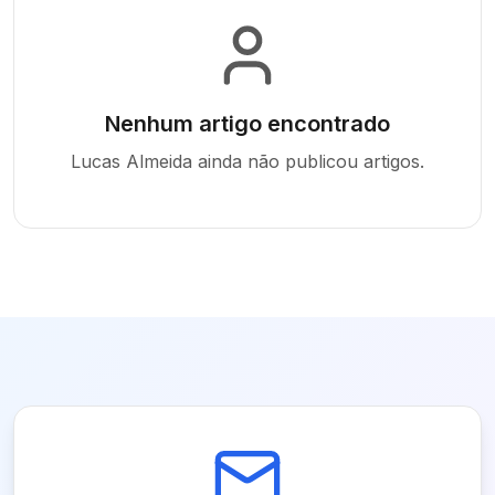
Nenhum artigo encontrado
Lucas Almeida
ainda não publicou artigos.