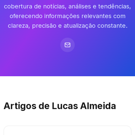
cobertura de notícias, análises e tendências,
oferecendo informações relevantes com
clareza, precisão e atualização constante.
Artigos de
Lucas Almeida