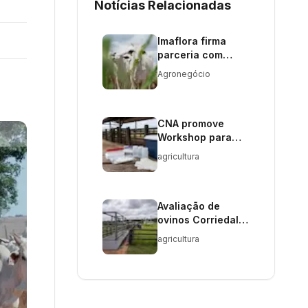
Notícias Relacionadas
Imaflora firma
parceria com
entidade chinesa
Agronegócio
para carne sem
desmatamento
CNA promove
Workshop para
controle de
agricultura
Brucelose e
Tuberculose
Avaliação de
ovinos Corriedale
no Rio Grande do
agricultura
Sul destaca
genética