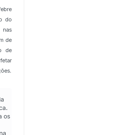
febre
io do
 nas
em de
o de
fetar
ções.
ia
ca.
a os
ina