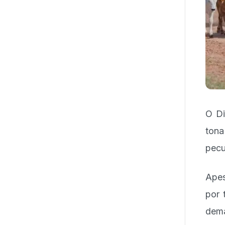
O Di
tona
pecu
Apes
por 
dema