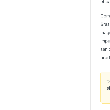
efic
Com 
Bras
magn
impu
sani
prod
s