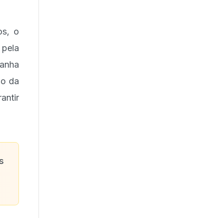
os, o
 pela
ganha
ão da
antir
s