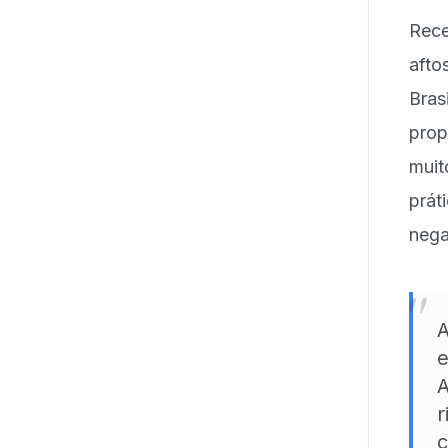
Rece
afto
Bra
prop
mui
prát
nega
"
A
e
A
r
c