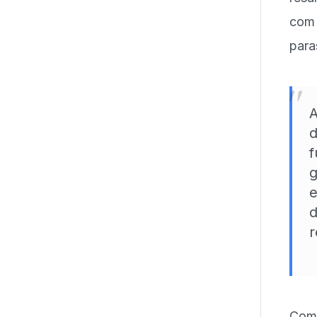
com
para
"
A
d
f
g
e
d
r
Como