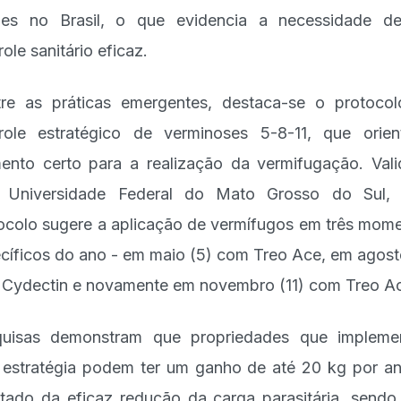
ões no Brasil, o que evidencia a necessidade 
role sanitário eficaz.
re as práticas emergentes, destaca-se o protoco
role estratégico de verminoses 5-8-11, que orie
nto certo para a realização da vermifugação. Val
a Universidade Federal do Mato Grosso do Sul, 
ocolo sugere a aplicação de vermífugos em três mom
cíficos do ano - em maio (5) com Treo Ace, em agost
Cydectin e novamente em novembro (11) com Treo A
quisas demonstram que propriedades que impleme
 estratégia podem ter um ganho de até 20 kg por an
ltado da eficaz redução da carga parasitária, sendo