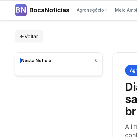
BN
BocaNoticias
Agronegócio
Meio Amb
Voltar
Nesta Notícia
0
Ag
Di
sa
br
A i
con