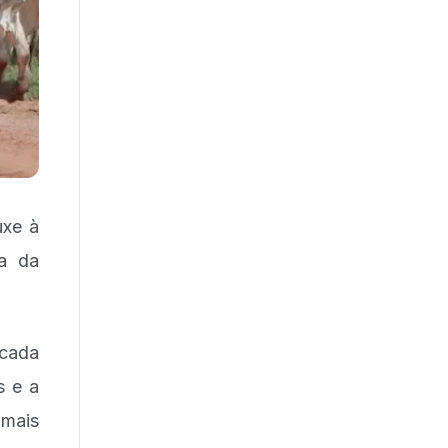
uxe à
ia da
icada
s e a
 mais