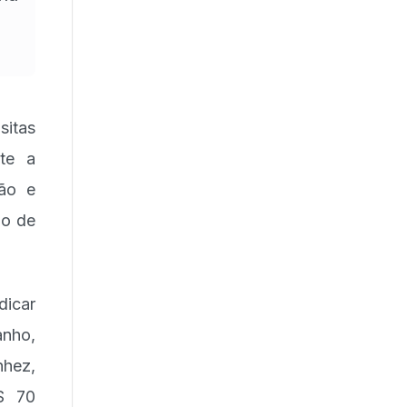
sitas
te a
ção e
ho de
dicar
nho,
nhez,
$ 70