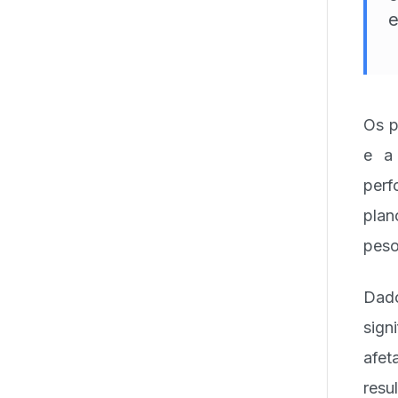
e
Os p
e a
perf
plan
peso
Dado
sig
afet
res