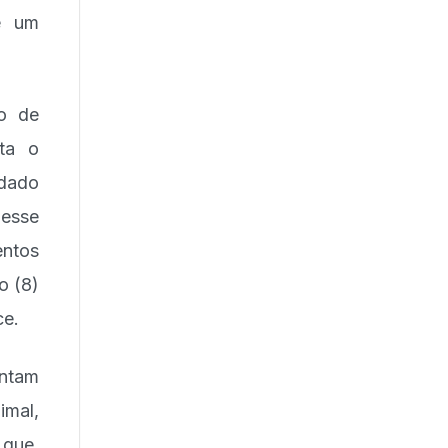
de um
lo de
nta o
idado
esse
entos
o (8)
ce.
ntam
imal,
 que,