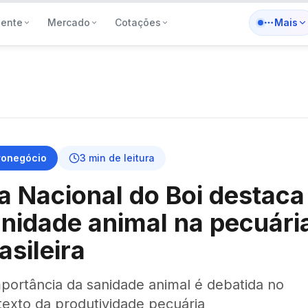
iente
Mercado
Cotações
Mais
ronegócio
3
min de leitura
a Nacional do Boi destaca
nidade animal na pecuári
asileira
mportância da sanidade animal é debatida no
texto da produtividade pecuária