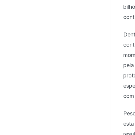
bilh
cont
Dent
cont
mome
pel
prot
espe
com 
Pes
esta
resu