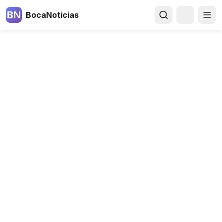
BN
BocaNoticias