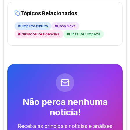
Tópicos Relacionados
#
Limpeza Pintura
#
Casa Nova
#
Cuidados Residenciais
#
Dicas De Limpeza
Não perca nenhuma
notícia!
Receba as principais notícias e análises