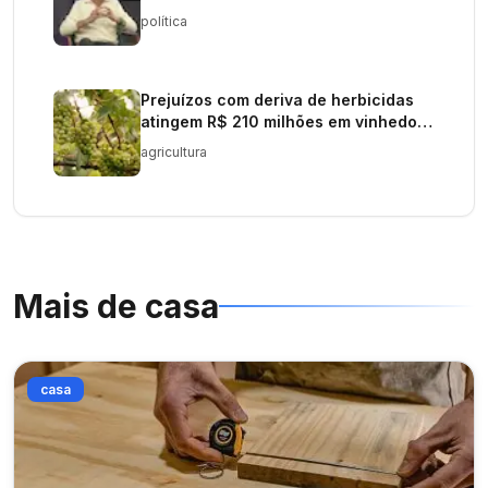
política
Prejuízos com deriva de herbicidas
atingem R$ 210 milhões em vinhedos
do RS
agricultura
Mais de
casa
casa