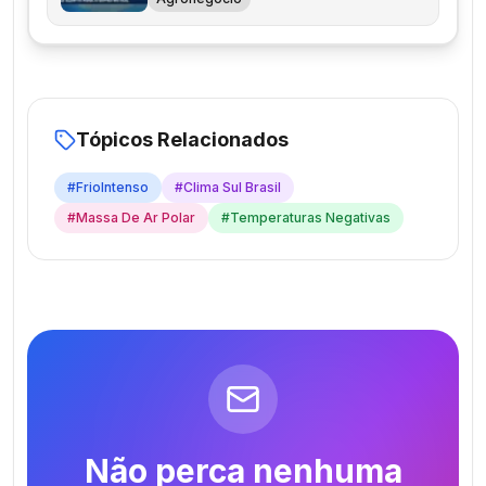
Tópicos Relacionados
#
FrioIntenso
#
Clima Sul Brasil
#
Massa De Ar Polar
#
Temperaturas Negativas
Não perca nenhuma