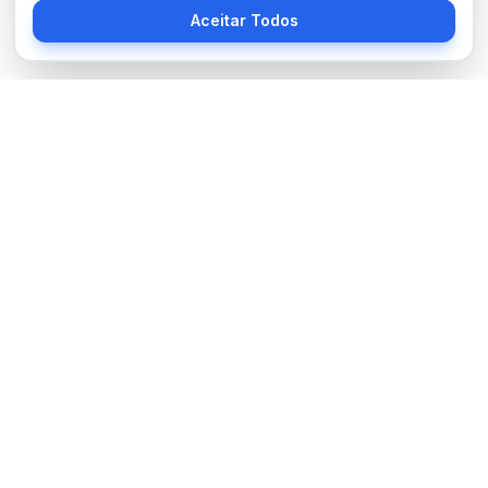
Aceitar Todos
Sobre Nós
BocaNoticias é seu portal de notícias moderno, trazendo as
últimas informações de tecnologia, esportes, cultura e mundo.
Links Úteis
Sobre Nós