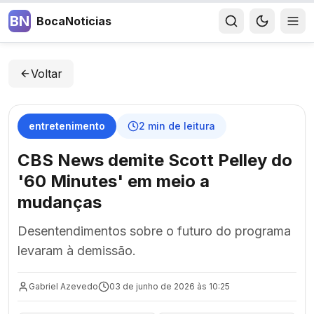
BN
BocaNoticias
Voltar
entretenimento
2
min de leitura
CBS News demite Scott Pelley do
'60 Minutes' em meio a
mudanças
Desentendimentos sobre o futuro do programa
levaram à demissão.
Gabriel Azevedo
03 de junho de 2026 às 10:25