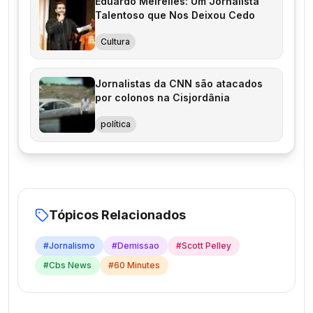
Eduardo Meirelles: Um Jornalista
Talentoso que Nos Deixou Cedo
Cultura
Jornalistas da CNN são atacados
por colonos na Cisjordânia
política
Tópicos Relacionados
#
Jornalismo
#
Demissao
#
Scott Pelley
#
Cbs News
#
60 Minutes