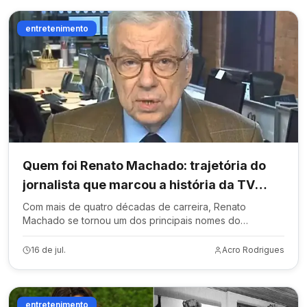
entretenimento
Quem foi Renato Machado: trajetória do
jornalista que marcou a história da TV
brasileira
Com mais de quatro décadas de carreira, Renato
Machado se tornou um dos principais nomes do
telejornalismo nacional e apresentou o Bom Dia Brasil por
15 anos.
16 de jul.
Acro Rodrigues
entretenimento