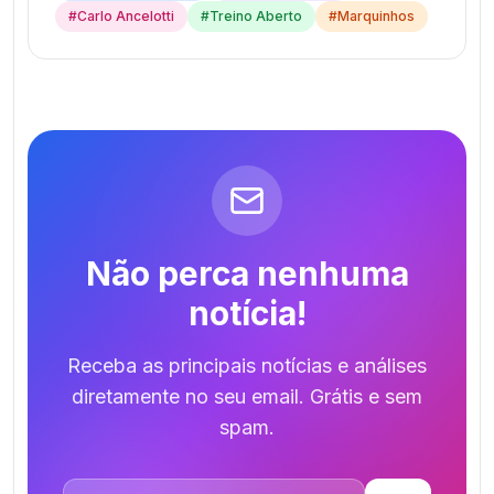
#
Carlo Ancelotti
#
Treino Aberto
#
Marquinhos
Não perca nenhuma
notícia!
Receba as principais notícias e análises
diretamente no seu email. Grátis e sem
spam.
Endereço de email