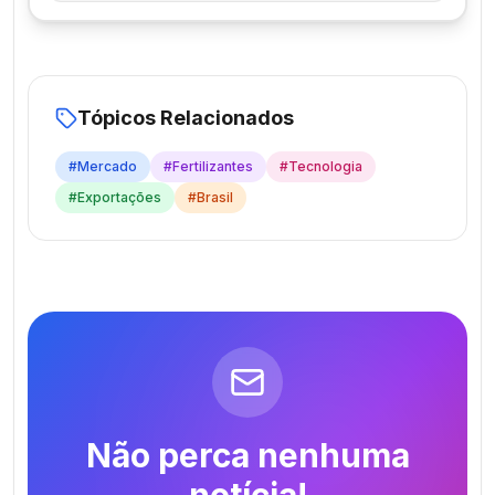
Tópicos Relacionados
#
Mercado
#
Fertilizantes
#
Tecnologia
#
Exportações
#
Brasil
Não perca nenhuma