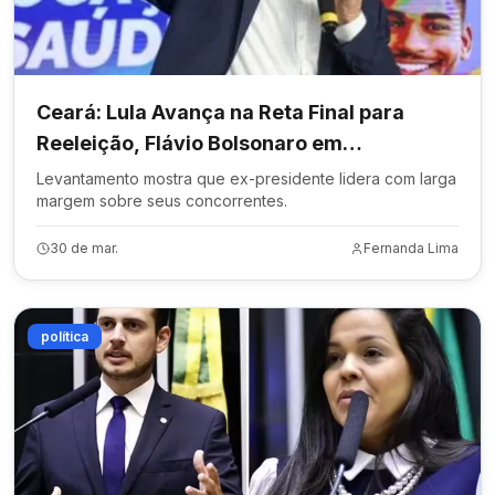
Ceará: Lula Avança na Reta Final para
Reeleição, Flávio Bolsonaro em
Dificuldades
Levantamento mostra que ex-presidente lidera com larga
margem sobre seus concorrentes.
30 de mar.
Fernanda Lima
política