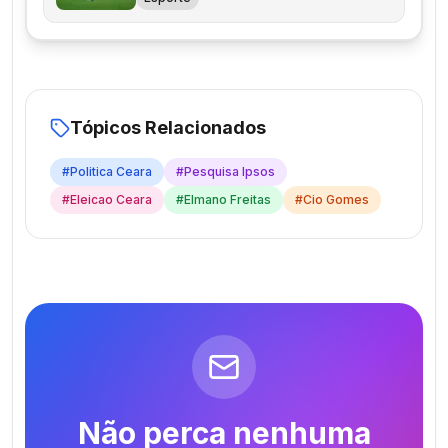
Tópicos Relacionados
#
Politica Ceara
#
Pesquisa Ipsos
#
Eleicao Ceara
#
Elmano Freitas
#
Cio Gomes
Não perca nenhuma