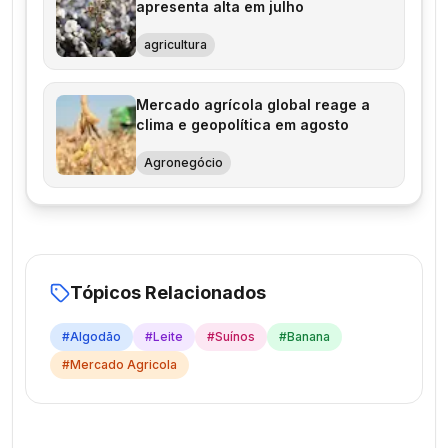
apresenta alta em julho
agricultura
Mercado agrícola global reage a
clima e geopolítica em agosto
Agronegócio
Tópicos Relacionados
#
Algodão
#
Leite
#
Suínos
#
Banana
#
Mercado Agricola