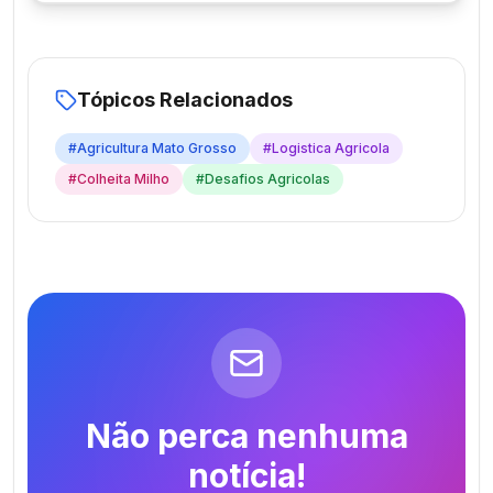
Tópicos Relacionados
#
Agricultura Mato Grosso
#
Logistica Agricola
#
Colheita Milho
#
Desafios Agricolas
Não perca nenhuma
notícia!