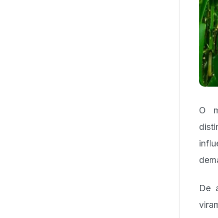
O m
dist
infl
dem
De 
vir