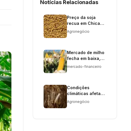
Notícias Relacionadas
Preço da soja
recua em Chicago
com vendas a
Agronegócio
China
Mercado de milho
fecha em baixa,
mas mantém
mercado-financeiro
ganhos mensais
Condições
climáticas afetam
trigo; soja se
Agronegócio
beneficia de
biodiesel