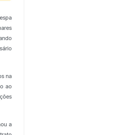
espa
mares
zando
sário
os na
to ao
ições
hou a
trato