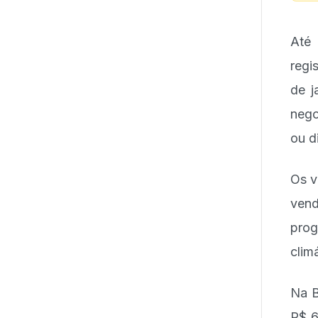
Até
regi
de j
nego
ou d
Os v
vend
prog
clim
Na B
R$ 6