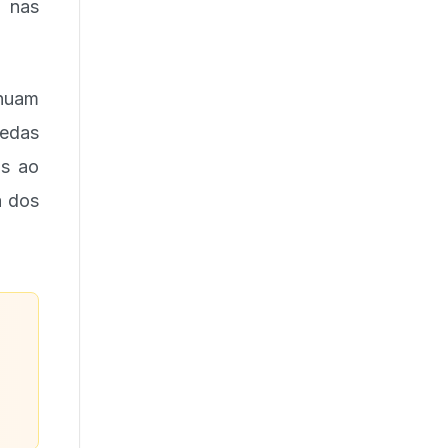
a nas
nuam
edas
as ao
a dos