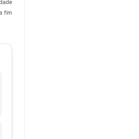
idade
a fim