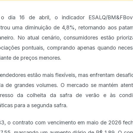
 o dia 16 de abril, o indicador ESALQ/BM&FBov
strou uma diminuição de 4,8%, retornando aos pata
aneiro. No atual cenário, consumidores estão priori
ciações pontuais, comprando apenas quando neces
iante de preços menores.
endedores estão mais flexíveis, mas enfrentam desafi
a de grandes volumes. O mercado se mantém aten
resso da colheita da safra de verão e às cond
áticas para a segunda safra.
3, o contrato com vencimento em maio de 2026 fec
7,55, marcando um aumento diário de R$ 1,89. O con