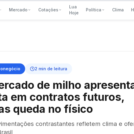
Lua
Mercado
Cotações
Política
Clima
H
Hoje
ronegócio
2
min de leitura
rcado de milho apresent
ta em contratos futuros,
s queda no físico
imentações contrastantes refletem clima e ofe
rasil