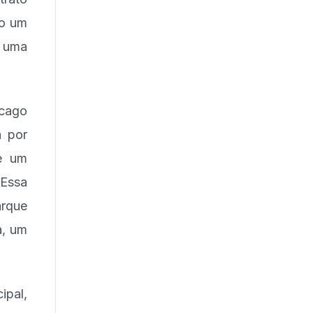
do um
e uma
icago
a por
ve um
Essa
arque
a, um
ipal,