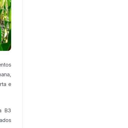
ntos
mana,
rta e
a B3
ados