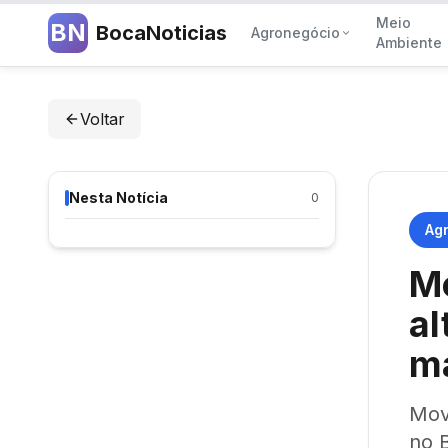
Meio
BN
BocaNoticias
Agronegócio
Ambiente
Voltar
Nesta Notícia
0
Ag
Me
al
ma
Mov
no B