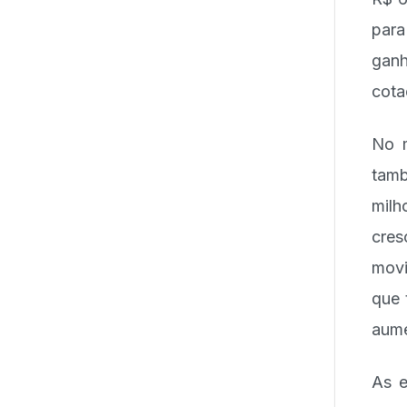
para
ganh
cota
No m
tamb
milh
cre
movi
que 
aume
As e