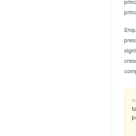
prin
prin
Enq
pre
sign
cres
comp
t
p