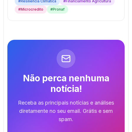
#
Resiliencia Climatica
#
Financiamento Agricultura
#
Microcredito
#
Pronaf
Não perca nenhuma
notícia!
Receba as principais notícias e análises
diretamente no seu email. Grátis e sem
spam.