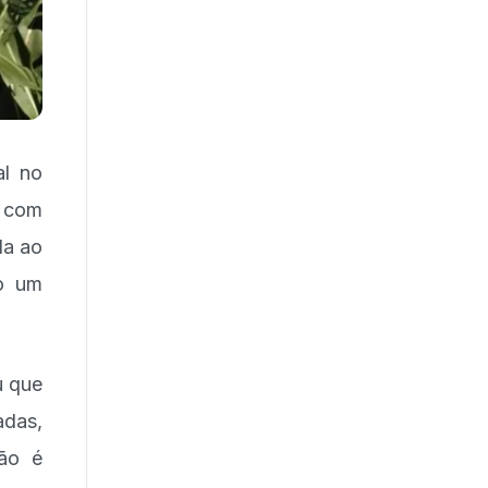
al no
s com
da ao
do um
u que
adas,
ão é