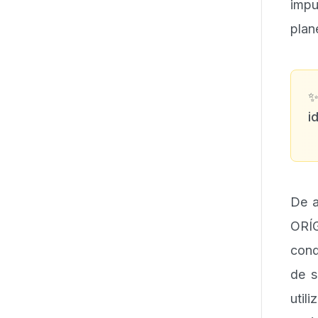
imp
plan
i
De a
ORÍG
cond
de s
util