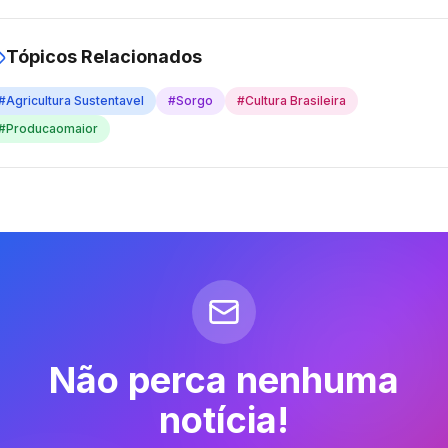
Tópicos Relacionados
#
Agricultura Sustentavel
#
Sorgo
#
Cultura Brasileira
#
Producaomaior
Não perca nenhuma
notícia!