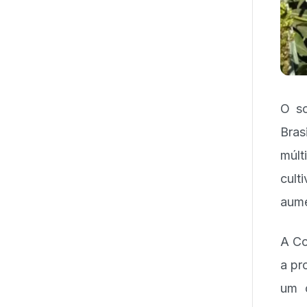
O so
Bras
múlt
cult
aume
A Co
a pr
um 