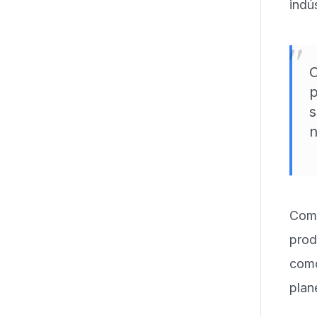
indús
"
O
p
s
n
Com
prod
com
plan