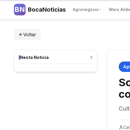
BN
BocaNoticias
Agronegócio
Meio Amb
Voltar
Nesta Notícia
0
Ag
So
co
Cul
Car