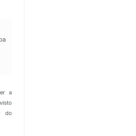
ba
er a
visto
e do