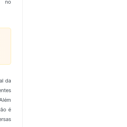
e no
al da
entes
 Além
rão é
ersas