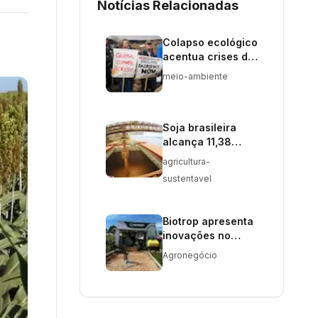
Notícias Relacionadas
Colapso ecológico
acentua crises de
saúde global
meio-ambiente
Soja brasileira
alcança 11,38
milhões de
agricultura-
toneladas em maio
sustentavel
Biotrop apresenta
inovações no
Showtec 2026 em
Agronegócio
Maracaju