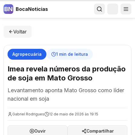
BN
BocaNoticias
Voltar
Agropecuária
1
min de leitura
Imea revela números da produção
de soja em Mato Grosso
Levantamento aponta Mato Grosso como líder
nacional em soja
Gabriel Rodrigues
12 de maio de 2026 às 19:15
Ouvir
Compartilhar