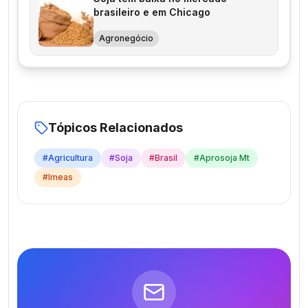
brasileiro e em Chicago
Agronegócio
Tópicos Relacionados
#
Agricultura
#
Soja
#
Brasil
#
Aprosoja Mt
#
Imeas