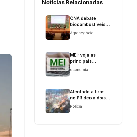
Notícias Relacionadas
CNA debate
biocombustíveis
para
Agronegócio
descarbonização
no Brasil
MEI: veja as
principais
obrigações do
economia
Microempreendedor
Individual em
2026
Atentado a tiros
no PR deixa dois
mortos e três
Polícia
feridos;
adolescente é
procurado