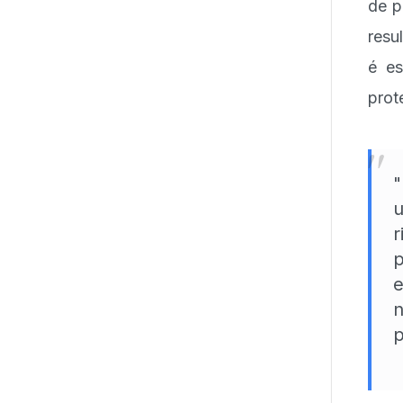
de p
resu
é es
prot
"
"
u
r
p
e
n
p