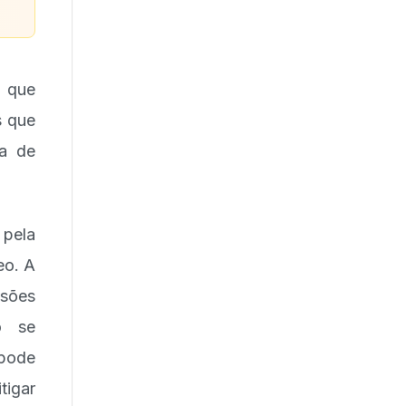
u que
s que
ra de
 pela
eo. A
sões
o se
 pode
tigar