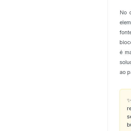
No q
elem
font
bioc
é ma
solu
ao p
r
s
b