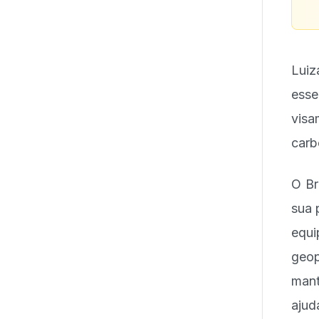
Luiz
esse
visa
carb
O Br
sua 
equ
geo
mant
ajud