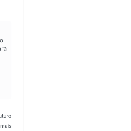
do
ara
uturo
 mais