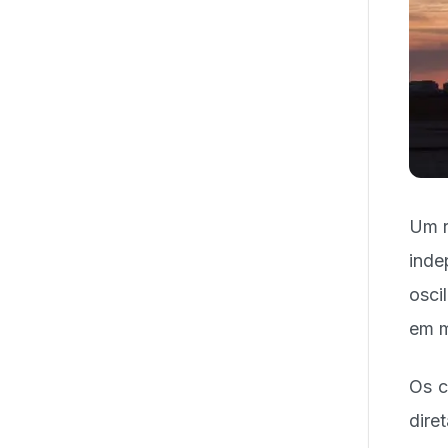
Um r
ind
osci
em m
Os c
dire