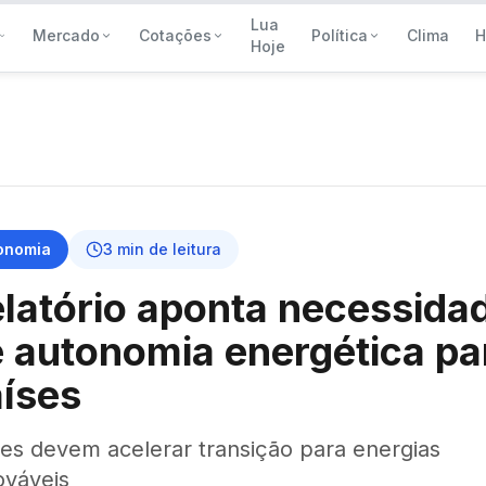
Lua
Mercado
Cotações
Política
Clima
H
Hoje
onomia
3
min de leitura
latório aponta necessida
 autonomia energética pa
íses
ses devem acelerar transição para energias
ováveis