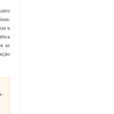
uatro
íses:
ias e
ética
ue as
lação
o-