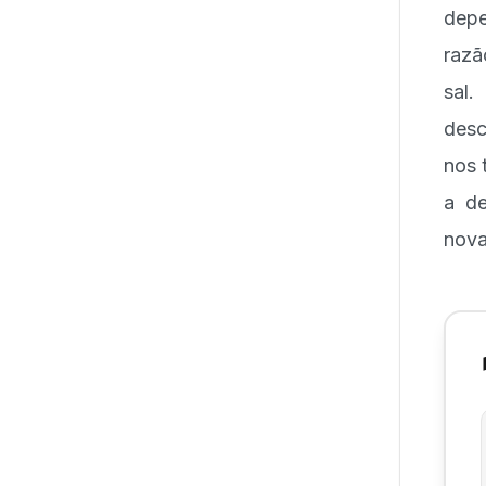
depe
razã
sal.
desc
nos 
a de
nova