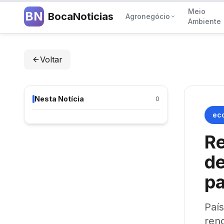
Meio
BN
BocaNoticias
Agronegócio
Ambiente
Voltar
Nesta Notícia
0
ec
Re
de
pa
Paí
ren