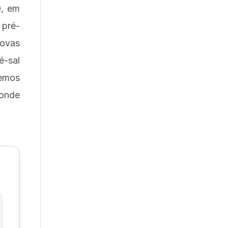
0, em
 pré-
novas
é-sal
uemos
 onde