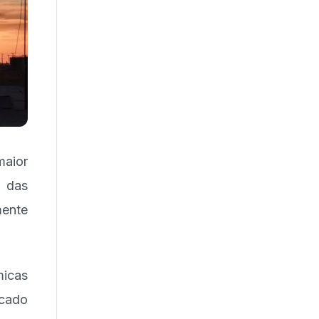
maior
 das
mente
micas
rcado