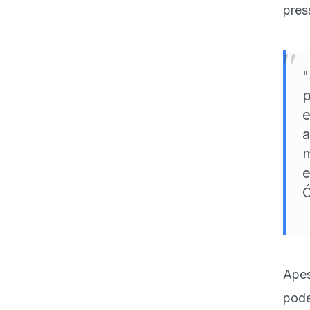
pres
"
"
p
e
a
m
e
Ó
Apes
pode