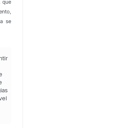
, que
ento,
ra se
tir
e
e
ias
vel