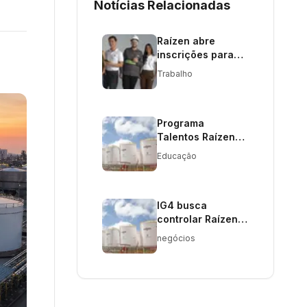
Notícias Relacionadas
Raízen abre
inscrições para
estágio com 100
Trabalho
vagas em todo o
Brasil
Programa
Talentos Raízen
oferece 100 vagas
Educação
de estágio até 21
de junho
IG4 busca
controlar Raízen
com proposta a
negócios
credores