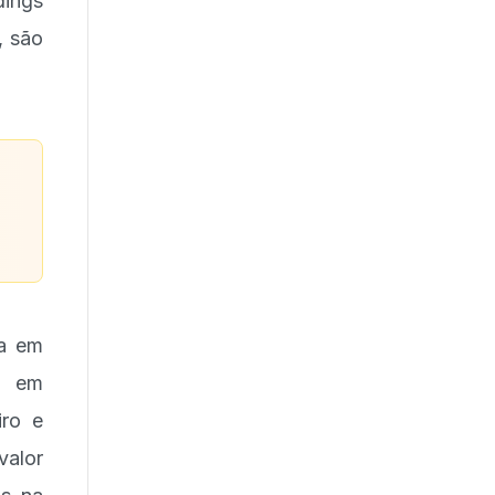
dings
, são
ia em
s em
iro e
valor