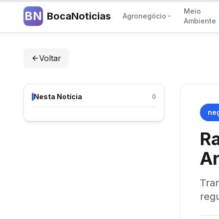
Meio
BN
BocaNoticias
Agronegócio
Ambiente
Voltar
Nesta Notícia
0
ne
Ra
Ar
Tra
regu