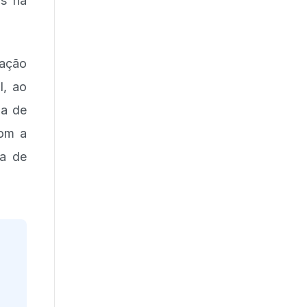
os na
zação
l, ao
da de
com a
ra de