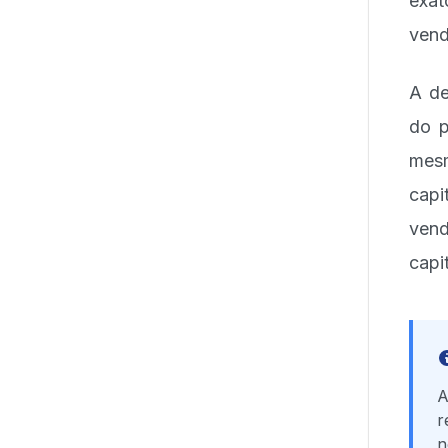
exat
vend
A de
do p
mesm
capi
vend
capit
A
r
n