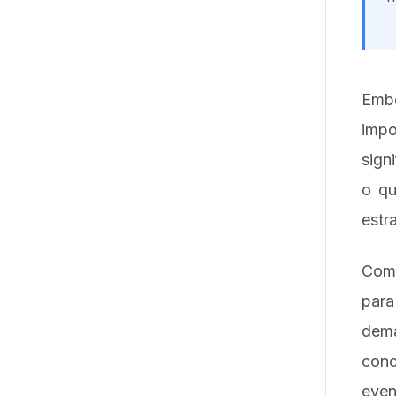
Emb
imp
sign
o qu
estr
Com 
para
dema
con
even