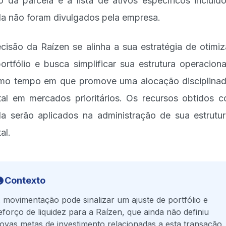
o da parcela e a lista de ativos específicos incluíd
a não foram divulgados pela empresa.
cisão da Raízen se alinha a sua estratégia de otimi
ortfólio e busca simplificar sua estrutura operaciona
o tempo em que promove uma alocação disciplina
tal em mercados prioritários. Os recursos obtidos 
a serão aplicados na administração de sua estrutu
al.
Contexto
 movimentação pode sinalizar um ajuste de portfólio e
eforço de liquidez para a Raízen, que ainda não definiu
ovas metas de investimento relacionadas a esta transação.