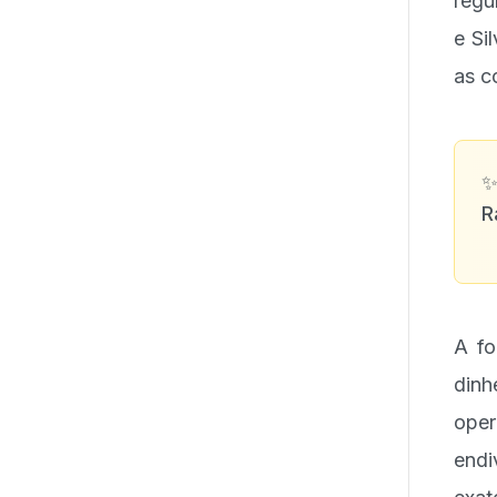
regu
e Si
as c
R
A fo
din
oper
endi