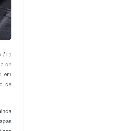
iária
da de
as em
ão de
ainda
apas