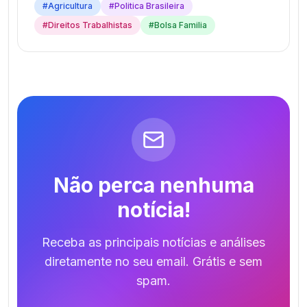
#
Agricultura
#
Politica Brasileira
#
Direitos Trabalhistas
#
Bolsa Familia
Não perca nenhuma
notícia!
Receba as principais notícias e análises
diretamente no seu email. Grátis e sem
spam.