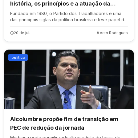
história, os princípios e a atuação da
legenda
Fundado em 1980, o Partido dos Trabalhadores é uma
das principais siglas da política brasileira e teve papel de
destaque em diferentes governos federais.
20 de jul.
Acro Rodrigues
política
Alcolumbre propõe fim de transição em
PEC de redução da jornada
Mudança pode permitir redução imediata de horas de