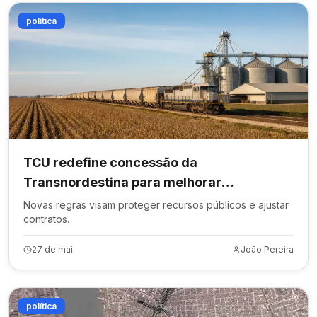
política
TCU redefine concessão da
Transnordestina para melhorar
governança
Novas regras visam proteger recursos públicos e ajustar
contratos.
27 de mai.
João Pereira
política