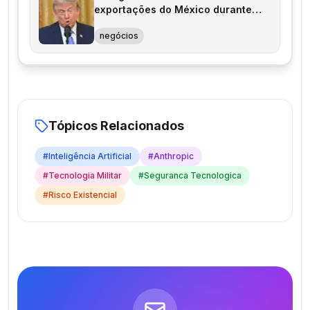
exportações do México durante
governo Trump
negócios
Tópicos Relacionados
#
Inteligência Artificial
#
Anthropic
#
Tecnologia Militar
#
Seguranca Tecnologica
#
Risco Existencial