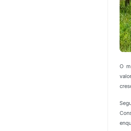
O me
valo
cresc
Segu
Cons
enqu