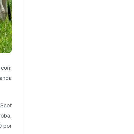
o com
manda
 Scot
roba,
0 por