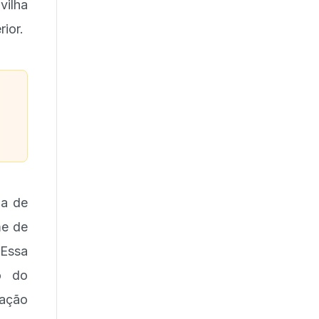
ilha
ior.
na de
me de
Essa
o do
ação