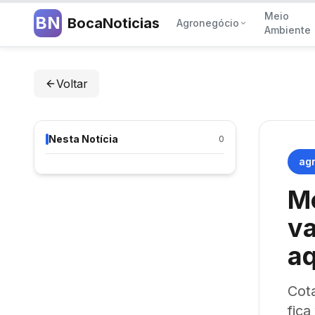
Meio
BN
BocaNoticias
Agronegócio
Ambiente
Voltar
Nesta Notícia
0
agr
Me
va
a
Cot
fica