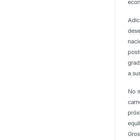
econ
Adi
des
naci
post
grad
a su
No m
carn
próx
equi
Gro