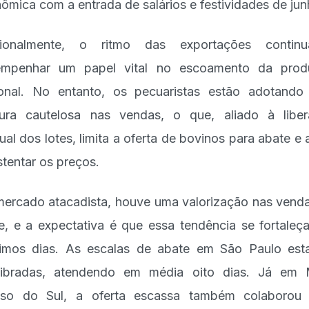
ômica com a entrada de salários e festividades de jun
cionalmente, o ritmo das exportações contin
empenhar um papel vital no escoamento da prod
onal. No entanto, os pecuaristas estão adotand
ura cautelosa nas vendas, o que, aliado à libe
ual dos lotes, limita a oferta de bovinos para abate e 
stentar os preços.
ercado atacadista, houve uma valorização nas vend
e, e a expectativa é que essa tendência se fortaleç
imos dias. As escalas de abate em São Paulo es
libradas, atendendo em média oito dias. Já em
sso do Sul, a oferta escassa também colaborou 