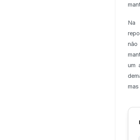
mant
Na c
repo
não 
mant
um a
dema
mas 