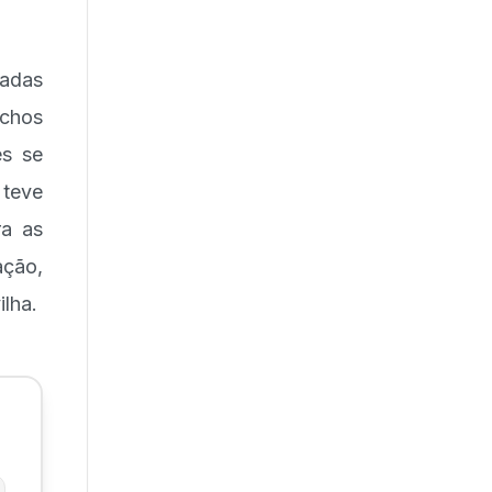
sadas
achos
es se
 teve
ra as
ação,
lha.