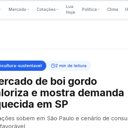
Lua
Mercado
Cotações
Política
Clima
H
Hoje
icultura-sustentavel
2
min de leitura
rcado de boi gordo
loriza e mostra demanda
quecida em SP
ações sobem em São Paulo e cenário de cons
 favorável