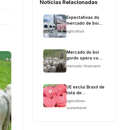
Notícias Relacionadas
Expectativas do
mercado de boi
gordo são
agricultura
discutidas em
Brasília
Mercado do boi
gordo opera com
altas em algumas
mercado-financeiro
regiões
UE exclui Brasil de
lista de
exportadores de
agricultura-
carne por uso de
sustentavel
antimicrobianos