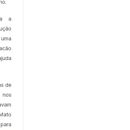
ho.
ua a
ução
o uma
racão
ajuda
as de
a nos
tavam
 Mato
para