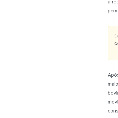
arr
perm
c
Após
maio
bov
mov
con