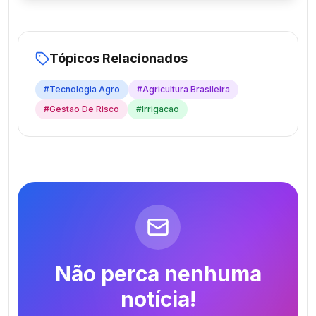
Tópicos Relacionados
#
Tecnologia Agro
#
Agricultura Brasileira
#
Gestao De Risco
#
Irrigacao
Não perca nenhuma
notícia!