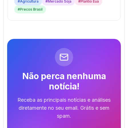
#
Agricultura
#
Mercado Soja
#
Plantio Eua
#
Precos Brasil
Não perca nenhuma
notícia!
Receba as principais notícias e análises
diretamente no seu email. Grátis e sem
spam.