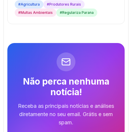
#
Agricultura
#
Produtores Rurais
#
Multas Ambientais
#
Regulariza Parana
Não perca nenhuma
notícia!
Receba as principais notícias e análises
diretamente no seu email. Grátis e sem
spam.