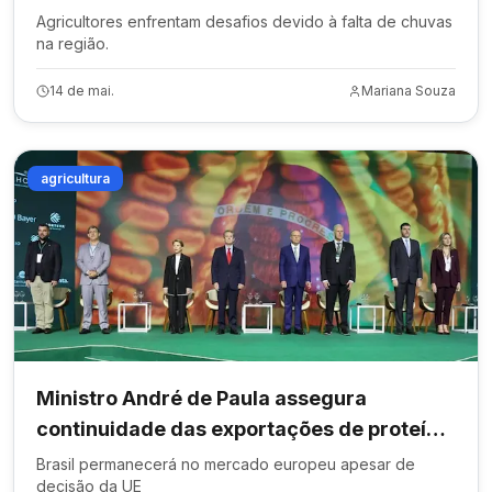
Agricultores enfrentam desafios devido à falta de chuvas
na região.
14 de mai.
Mariana Souza
agricultura
Ministro André de Paula assegura
continuidade das exportações de proteína
animal
Brasil permanecerá no mercado europeu apesar de
decisão da UE