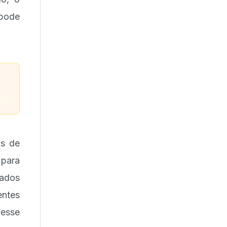
pode
as de
 para
tados
entes
esse