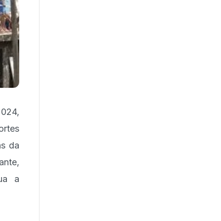
024,
ortes
as da
nte,
nua a