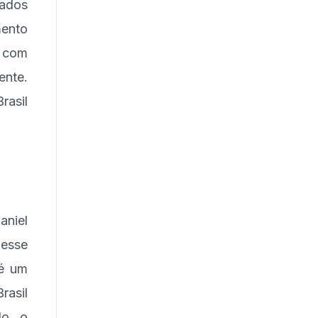
tados
ento
, com
nte.
rasil
aniel
desse
 é um
rasil
do, o