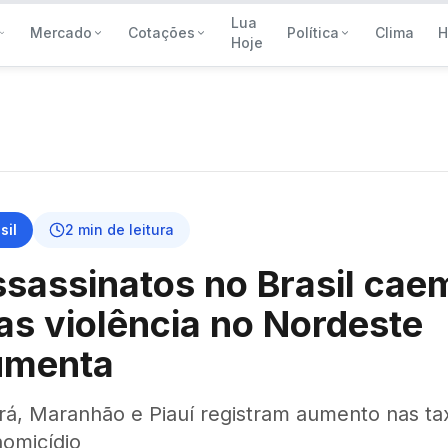
Lua
Mercado
Cotações
Política
Clima
H
Hoje
sil
2
min de leitura
sassinatos no Brasil cae
s violência no Nordeste
umenta
rá, Maranhão e Piauí registram aumento nas ta
homicídio