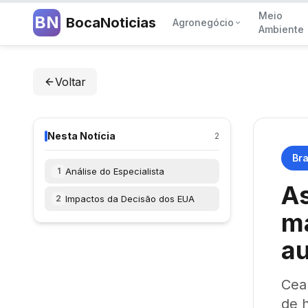
Meio
BN
BocaNoticias
Agronegócio
Ambiente
Voltar
Nesta Notícia
2
Bra
Análise do Especialista
1
As
Impactos da Decisão dos EUA
2
ma
a
Cea
de 