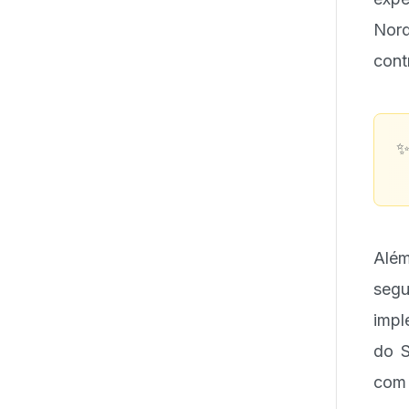
Nor
cont
Além
segu
impl
do S
com