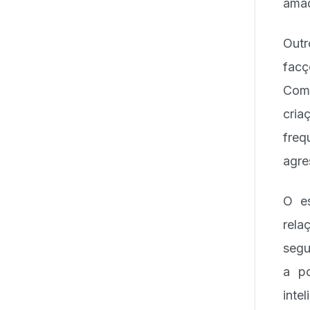
amad
Out
fac
Coma
cria
freq
agre
O e
rela
segu
a p
inte