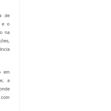
a de
 e o
do na
ções,
ência
o em
le, a
 onde
 com