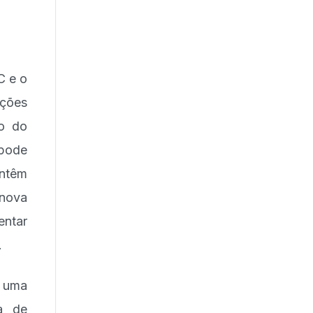
C e o
ções
ão do
 pode
ntêm
 nova
entar
.
s uma
va de