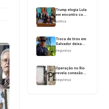
Trump elogia Lula
em encontro com
Flávio Bolsonaro
política
Troca de tiros em
Salvador deixa
dois suspeitos e
Segurança
um PM mortos
Operação no Rio
revela conexão
entre facções
Segurança
criminosas e Al-
Qaeda