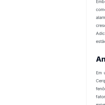
Embo
com
alar
cre
Adic
estã
An
Em u
Cerq
fenô
fato
expe