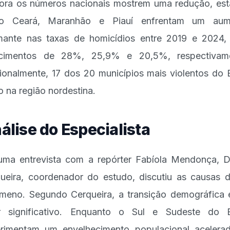
ra os números nacionais mostrem uma redução, es
o Ceará, Maranhão e Piauí enfrentam um aum
mante nas taxas de homicídios entre 2019 e 2024
scimentos de 28%, 25,9% e 20,5%, respectivame
ionalmente, 17 dos 20 municípios mais violentos do B
o na região nordestina.
álise do Especialista
ma entrevista com a repórter Fabíola Mendonça, D
ueira, coordenador do estudo, discutiu as causas 
meno. Segundo Cerqueira, a transição demográfica
r significativo. Enquanto o Sul e Sudeste do B
rimentam um envelhecimento populacional acelera