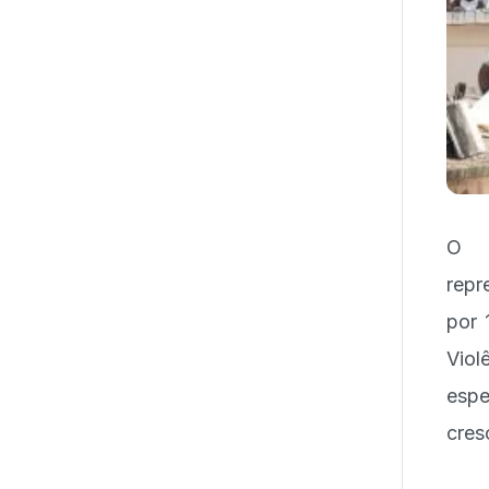
O B
repr
por 
Vio
espe
cres