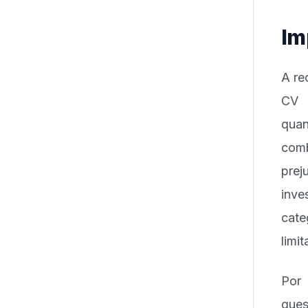
Im
A re
CV 
quan
comb
pre
inve
cate
limi
Por 
ques