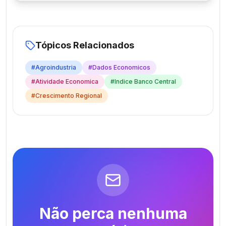
Tópicos Relacionados
#
Agroindustria
#
Dados Economicos
#
Atividade Economica
#
Indice Banco Central
#
Crescimento Regional
Não perca nenhuma