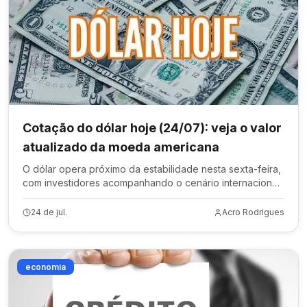
Cotação do dólar hoje (24/07): veja o valor
atualizado da moeda americana
O dólar opera próximo da estabilidade nesta sexta-feira,
com investidores acompanhando o cenário internacional
e os impactos das novas tarifas comerciais dos Estados
Unidos.
24 de jul.
Acro Rodrigues
economia