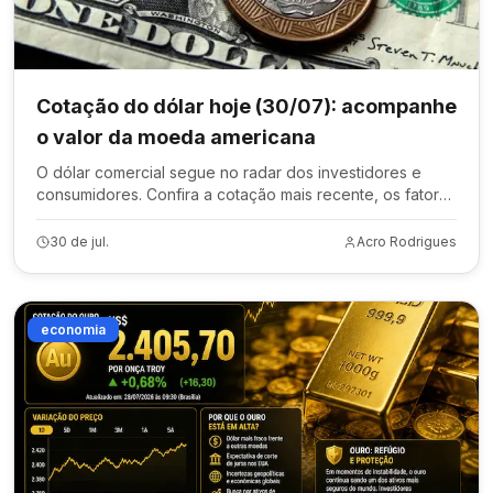
Cotação do dólar hoje (30/07): acompanhe
o valor da moeda americana
O dólar comercial segue no radar dos investidores e
consumidores. Confira a cotação mais recente, os fatores
que influenciam o câmbio e por que a moeda oscila
diariamente.
30 de jul.
Acro Rodrigues
economia