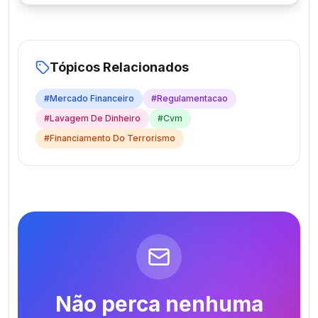
Tópicos Relacionados
#
Mercado Financeiro
#
Regulamentacao
#
Lavagem De Dinheiro
#
Cvm
#
Financiamento Do Terrorismo
Não perca nenhuma