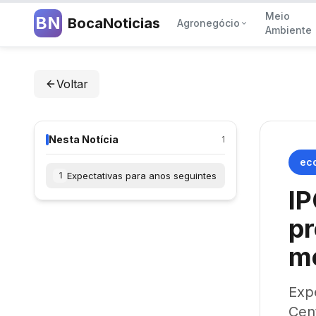
Meio
BN
BocaNoticias
Agronegócio
Ambiente
Voltar
Nesta Notícia
1
ec
Expectativas para anos seguintes
1
I
p
m
Exp
Cen