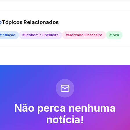
Tópicos Relacionados
#
Inflação
#
Economia Brasileira
#
Mercado Financeiro
#
Ipca
Não perca nenhuma
notícia!