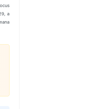
Focus
29, a
mana