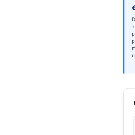
D
a
p
p
m
u