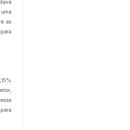
stava
o uma
re as
 para
4,15%
rior,
 essa
para