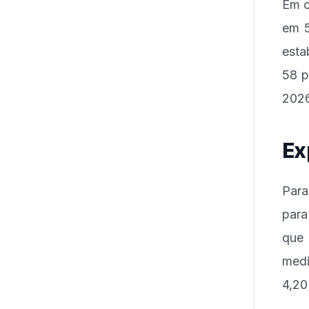
Em c
em 5
esta
58 p
2026
Ex
Para
para
que 
med
4,2