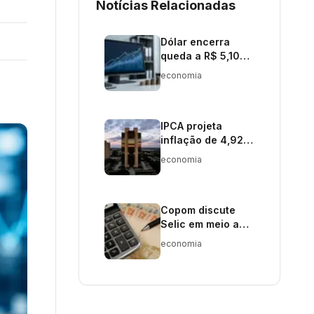
Notícias Relacionadas
Dólar encerra
queda a R$ 5,10
com IPCA abaixo
economia
do esperado
IPCA projeta
inflação de 4,92%
com aumento
economia
contínuo
Copom discute
Selic em meio a
novas
economia
expectativas de
inflação