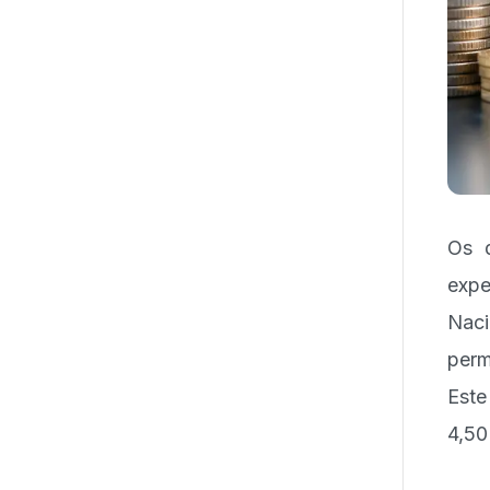
Os d
expe
Nac
perm
Este
4,50