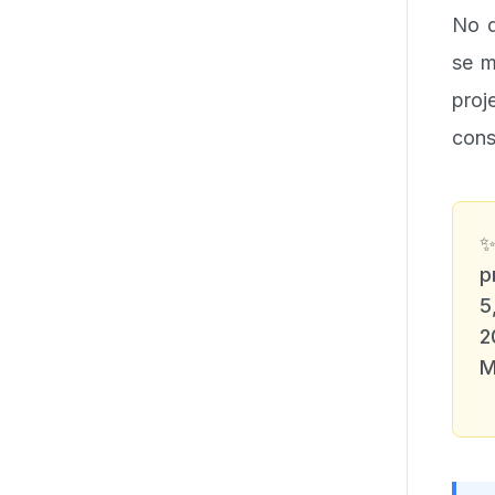
No q
se m
pro
cons
p
5
2
M