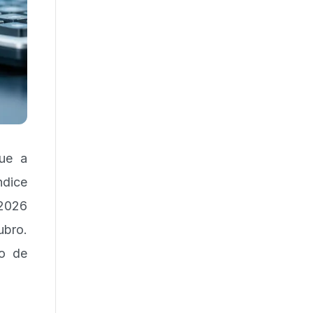
que a
ndice
2026
ubro.
ão de