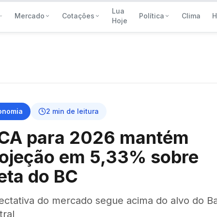
Lua
Mercado
Cotações
Política
Clima
H
Hoje
onomia
2
min de leitura
PCA para 2026 mantém
rojeção em 5,33% sobre
eta do BC
ectativa do mercado segue acima do alvo do B
tral