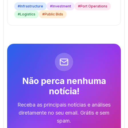
#
Infrastructure
#
Investment
#
Port Operations
#
Logistics
#
Public Bids
Não perca nenhuma
notícia!
Receba as principais notícias e análises
diretamente no seu email. Grátis e sem
spam.