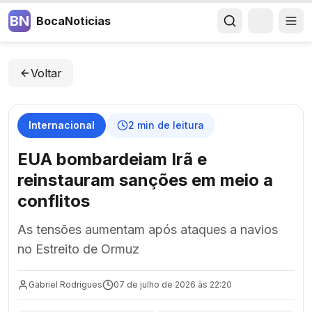
BN
BocaNoticias
Voltar
Internacional
2
min de leitura
EUA bombardeiam Irã e
reinstauram sanções em meio a
conflitos
As tensões aumentam após ataques a navios
no Estreito de Ormuz
Gabriel Rodrigues
07 de julho de 2026 às 22:20