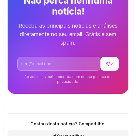
Não perca nenhuma
notícia!
Receba as principais notícias e análises
diretamente no seu email. Grátis e sem
spam.
Endereço de email
✓
Ao assinar, você concorda com nossa política de
privacidade.
Gostou desta notícia? Compartilhe!