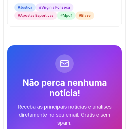
#
Justica
#
Virginia Fonseca
#
Apostas Esportivas
#
Mpdf
#
Blaze
Não perca nenhuma
notícia!
Receba as principais notícias e análises
diretamente no seu email. Grátis e sem
spam.