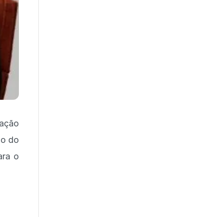
ação
ão do
ara o