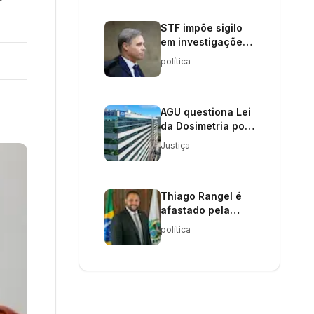
STF impõe sigilo
em investigações
sobre Daniel
política
Vorcaro e
conexões
políticas
AGU questiona Lei
da Dosimetria por
inconstitucionalidade
Justiça
Thiago Rangel é
afastado pela
Alerj após prisão
política
em operação
policial