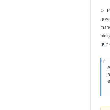
O P
gove
man
elei
que 
"
A
m
e