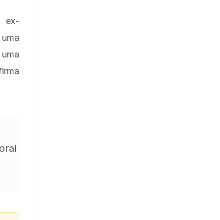
 ex-
i uma
 uma
firma
oral