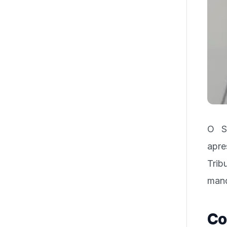
O S
apre
Trib
mand
Co