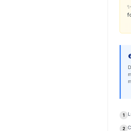
f
D
m
m
L
1
C
2