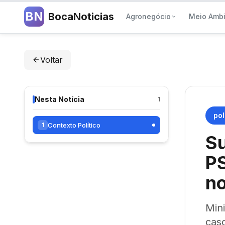
BN
BocaNoticias
Agronegócio
Meio Amb
Voltar
Nesta Notícia
1
pol
Contexto Político
1
Su
P
no
Mini
caso