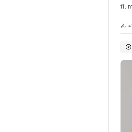
flu
Joã