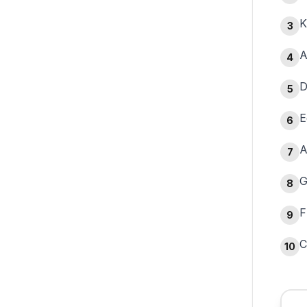
K
3
A
4
D
5
E
6
A
7
G
8
F
9
C
10