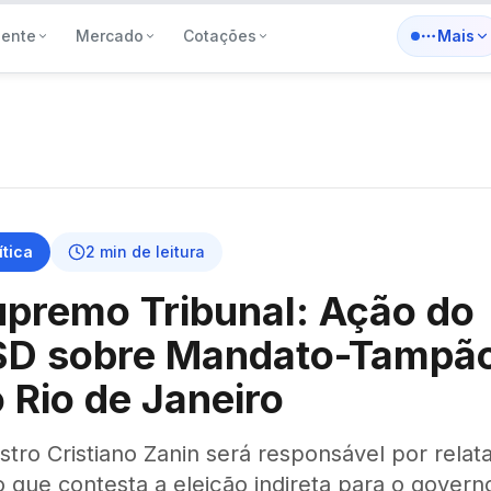
iente
Mercado
Cotações
Mais
ítica
2
min de leitura
premo Tribunal: Ação do
SD sobre Mandato-Tampã
 Rio de Janeiro
stro Cristiano Zanin será responsável por relata
 que contesta a eleição indireta para o govern