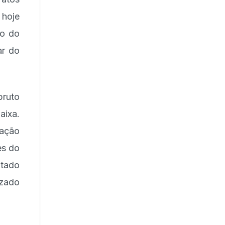
 hoje
ão do
ar do
bruto
aixa.
zação
es do
atado
izado