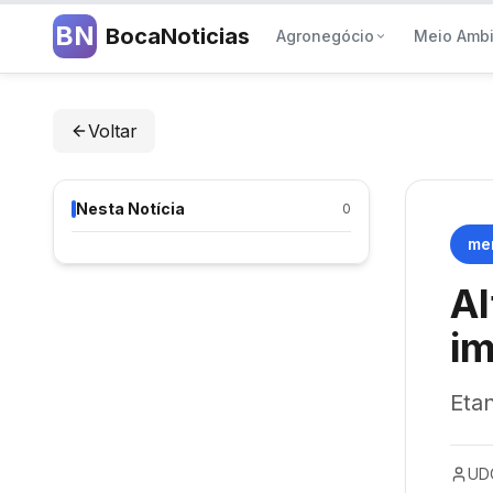
BN
BocaNoticias
Agronegócio
Meio Amb
Voltar
Nesta Notícia
0
me
Al
im
Eta
UD