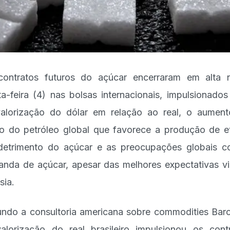
ontratos futuros do açúcar encerraram em alta 
ta-feira (4) nas bolsas internacionais, impulsionados
alorização do dólar em relação ao real, o aumen
o do petróleo global que favorece a produção de e
etrimento do açúcar e as preocupações globais 
nda de açúcar, apesar das melhores expectativas v
sia.
ndo a consultoria americana sobre commodities Barc
alorização do real brasileiro impulsionou os cont