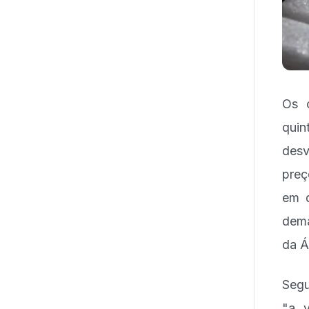
Os c
quin
desv
preç
em d
dema
da Á
Segu
"a v