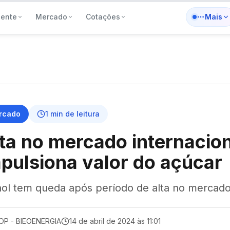
iente
Mercado
Cotações
Mais
rcado
1
min de leitura
ta no mercado internacio
pulsiona valor do açúcar
nol tem queda após período de alta no mercad
OP - BIEOENERGIA
14 de abril de 2024 às 11:01