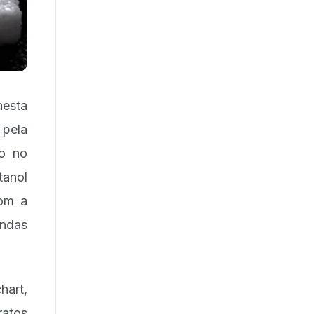
nesta
 pela
to no
tanol
com a
indas
hart,
ratos