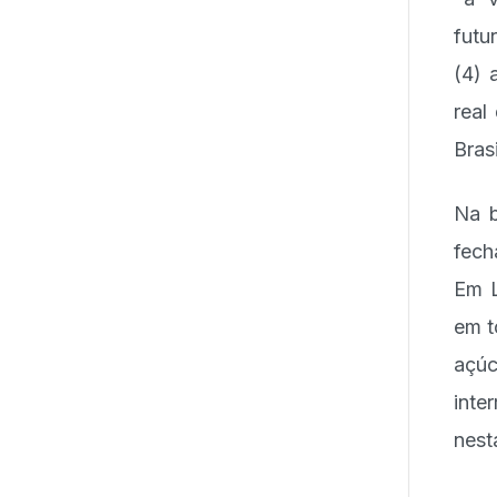
futu
(4) 
real
Brasi
Na b
fech
Em L
em t
açúc
inte
nest