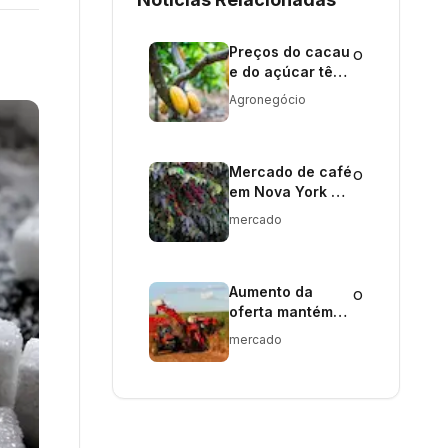
Preços do cacau
o
e do açúcar têm
queda
Agronegócio
significativa em
Nova York
Mercado de café
o
em Nova York em
alta devido à
mercado
atenção ao clima
Aumento da
o
oferta mantém
preço do etanol
mercado
em queda