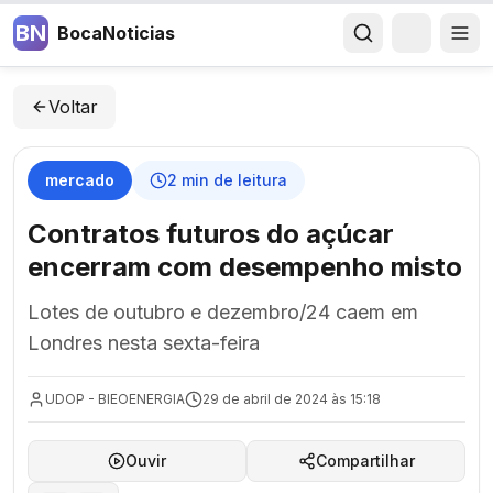
BN
BocaNoticias
Voltar
mercado
2
min de leitura
Contratos futuros do açúcar
encerram com desempenho misto
Lotes de outubro e dezembro/24 caem em
Londres nesta sexta-feira
UDOP - BIEOENERGIA
29 de abril de 2024 às 15:18
Ouvir
Compartilhar