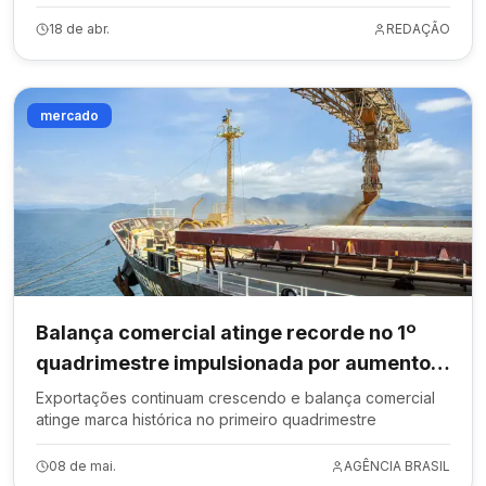
18 de abr.
REDAÇÃO
mercado
Balança comercial atinge recorde no 1º
quadrimestre impulsionada por aumento
nas exportações.
Exportações continuam crescendo e balança comercial
atinge marca histórica no primeiro quadrimestre
08 de mai.
AGÊNCIA BRASIL