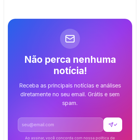
Não perca nenhuma
notícia!
Receba as principais notícias e análises
diretamente no seu email. Grátis e sem
spam.
Endereço de email
✓
Ao assinar, você concorda com nossa política de