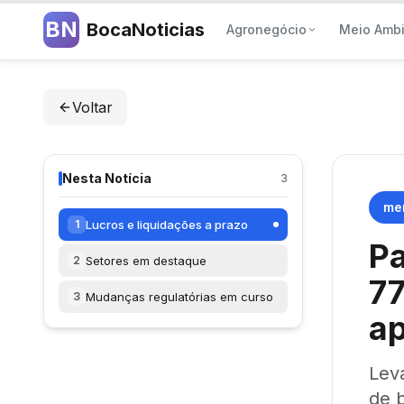
BN
BocaNoticias
Agronegócio
Meio Amb
Voltar
Nesta Notícia
3
me
Lucros e liquidações a prazo
1
Pa
Setores em destaque
2
77
Mudanças regulatórias em curso
3
ap
Leva
de 