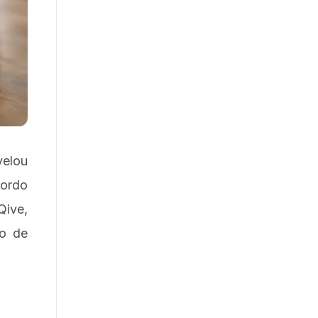
velou
cordo
Qive,
o de