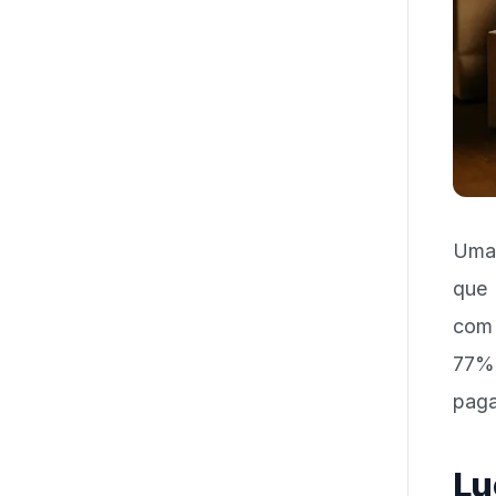
Uma 
que 
com 
77%
pag
Lu