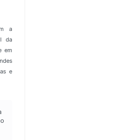
om a
al da
te em
andes
ias e
a
to