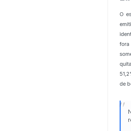
O es
emi
iden
fora
some
quit
51,2
de b
"
N
r