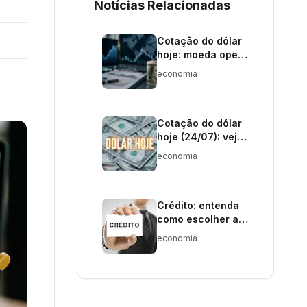
Notícias Relacionadas
Cotação do dólar
hoje: moeda opera
próxima de R$ 5,12
economia
nesta quarta-feira
(29)
Cotação do dólar
hoje (24/07): veja
o valor atualizado
economia
da moeda
americana
Crédito: entenda
como escolher a
melhor opção e
economia
evitar juros
elevados