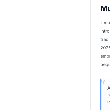
Mu
Uma
intr
trad
2026
empr
pequ
"
A
r
e