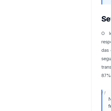
Se
O l
resp
das 
segu
tran
87% 
"
N
f