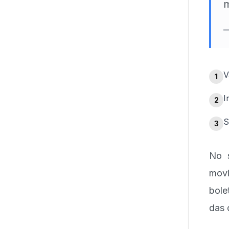
m
V
1
I
2
S
3
No s
movi
bole
das 