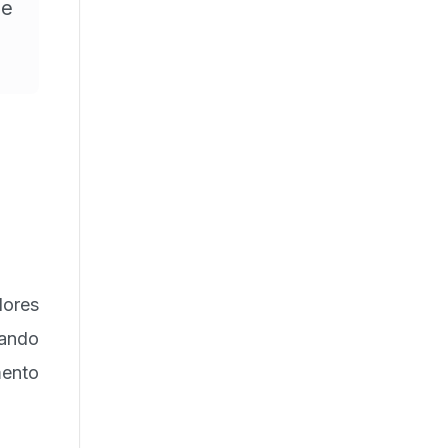
ue
lores
zando
mento