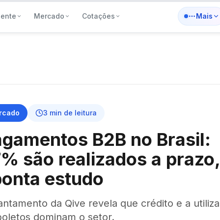
iente
Mercado
Cotações
Mais
rcado
3
min de leitura
gamentos B2B no Brasil:
% são realizados a prazo,
onta estudo
ntamento da Qive revela que crédito e a utiliz
boletos dominam o setor.