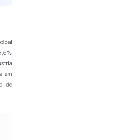
ipal
65,6%
stria
es em
ca de