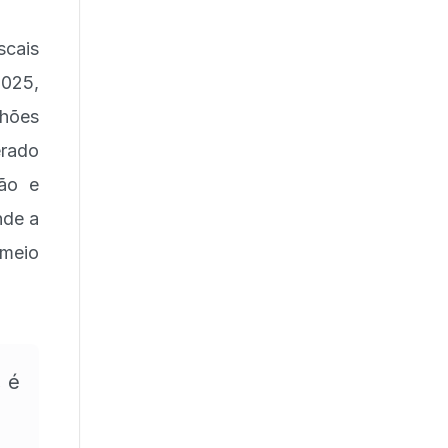
scais
025,
lhões
erado
são e
nde a
 meio
, é