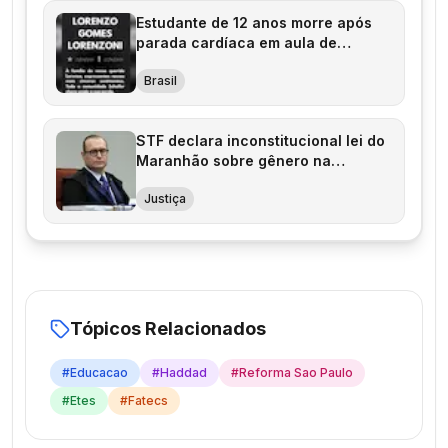
Estudante de 12 anos morre após
parada cardíaca em aula de
Educação Física
Brasil
STF declara inconstitucional lei do
Maranhão sobre gênero na
educação
Justiça
Tópicos Relacionados
#
Educacao
#
Haddad
#
Reforma Sao Paulo
#
Etes
#
Fatecs