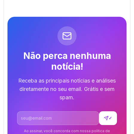
Não perca nenhuma
notícia!
Receba as principais notícias e análises
diretamente no seu email. Grátis e sem
spam.
Endereço de email
✓
Ao assinar, você concorda com nossa política de