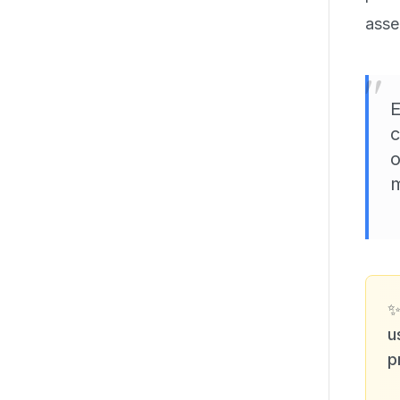
asse
"
E
c
o
m
u
p