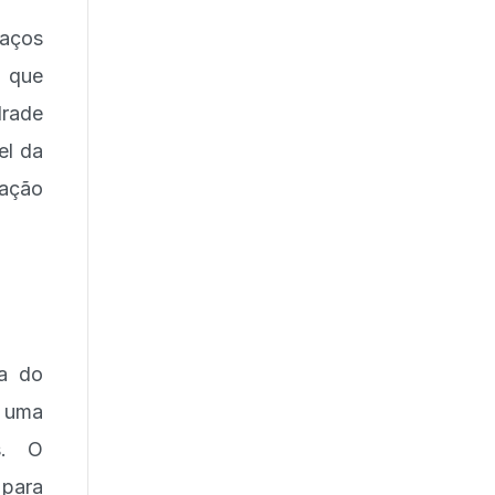
paços
, que
drade
el da
iação
pa do
a uma
s. O
para