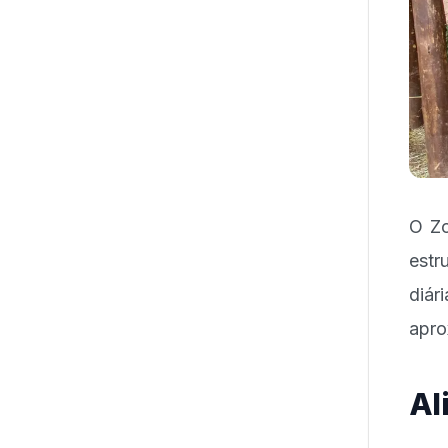
O Zo
estr
diá
apro
Al