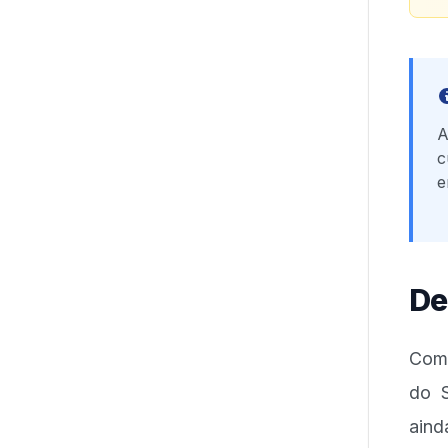
A
c
e
De
Com 
do S
aind