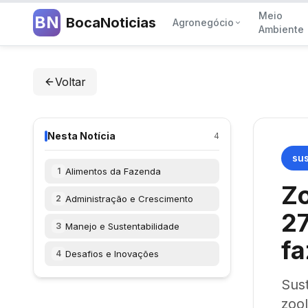
Meio
BN
BocaNoticias
Agronegócio
Ambiente
Voltar
Nesta Notícia
4
sus
Alimentos da Fazenda
1
Zo
Administração e Crescimento
2
27
Manejo e Sustentabilidade
3
fa
Desafios e Inovações
4
Sust
zoo