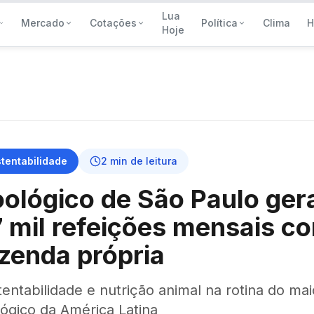
Lua
Mercado
Cotações
Política
Clima
H
Hoje
tentabilidade
2
min de leitura
ológico de São Paulo ger
 mil refeições mensais c
zenda própria
entabilidade e nutrição animal na rotina do mai
lógico da América Latina