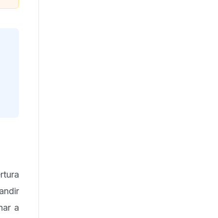
rtura
andir
nar a