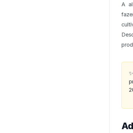
A a
faz
cult
Desd
prod
p
2
Ad