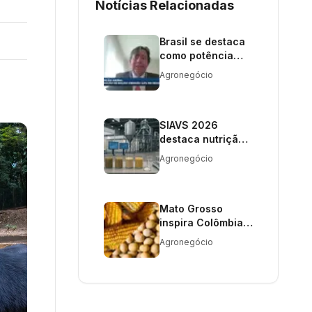
Notícias Relacionadas
Brasil se destaca
como potência
global em nutrição
Agronegócio
animal
SIAVS 2026
destaca nutrição
animal como tema
Agronegócio
central
Mato Grosso
inspira Colômbia
na produção de
Agronegócio
soja e milho