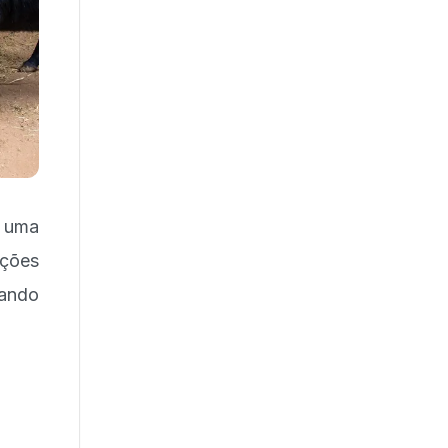
a uma
ições
ando