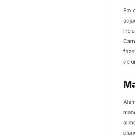
Em d
adja
incl
Carn
faze
de u
Ma
Além
mane
ali
pla