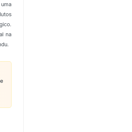
 uma
utos
gico.
al na
ndu.
de