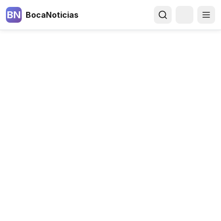
BN
BocaNoticias