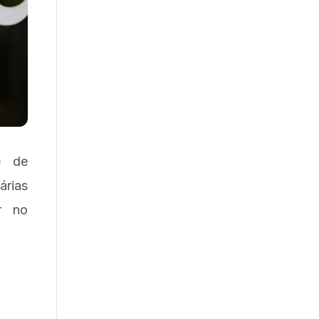
e de
árias
r no