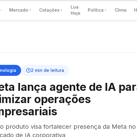
Lua
Mercado
Cotações
Política
Clima
H
Hoje
nologia
2
min de leitura
ta lança agente de IA pa
imizar operações
presariais
o produto visa fortalecer presença da Meta no
cado de IA corporativa