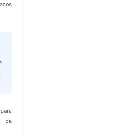
lanos
s
.
 para
s de