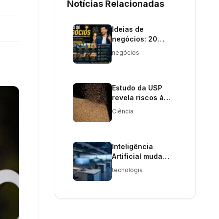
Notícias Relacionadas
Ideias de
negócios: 20
oportunidades
negócios
para empreender
e ganhar dinheiro
em 2026
Estudo da USP
revela riscos à
qualidade
Ciência
nutricional da soja
Inteligência
Artificial muda
mercado de
tecnologia
trabalho e reduz
cargos iniciais