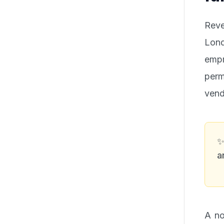
Reve
Lon
empr
per
vend
a
A no