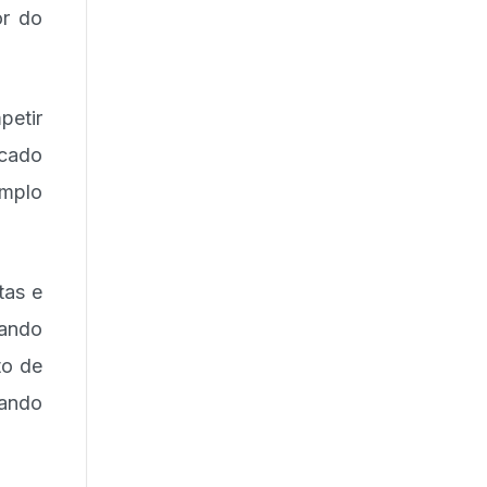
or do
petir
rcado
amplo
tas e
dando
to de
ando