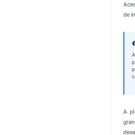
Aces
de i
A
p
p
c
A pl
gra
des