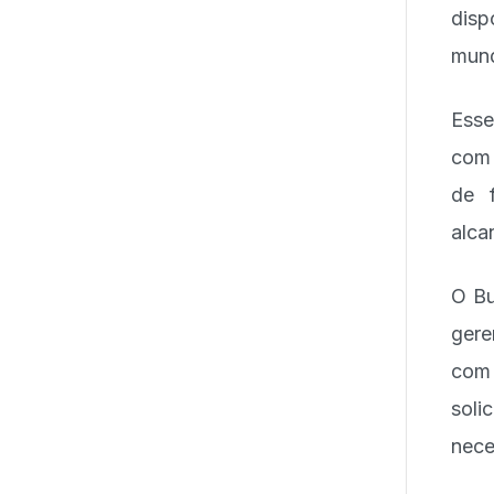
disp
mun
Esse
com 
de f
alca
O Bu
gere
com 
sol
nece