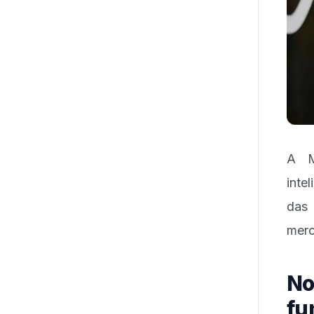
A M
inte
das
merc
No
fu