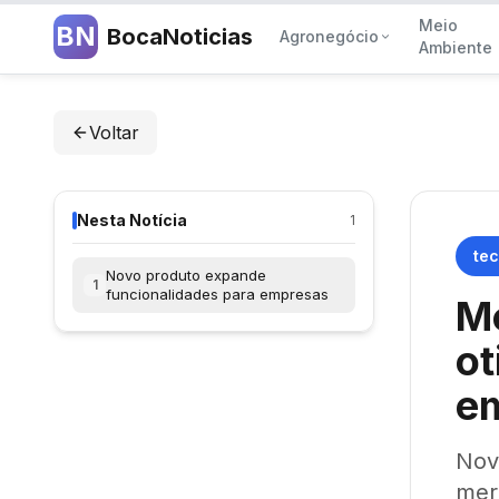
Meio
BN
BocaNoticias
Agronegócio
Ambiente
Voltar
Nesta Notícia
1
tec
Novo produto expande
1
funcionalidades para empresas
Me
ot
em
Nov
mer