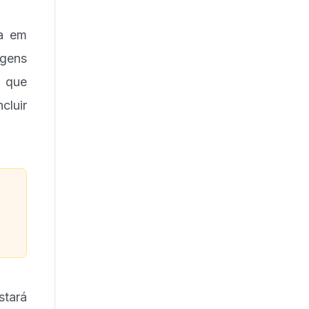
da em
gens
' que
luir
stará