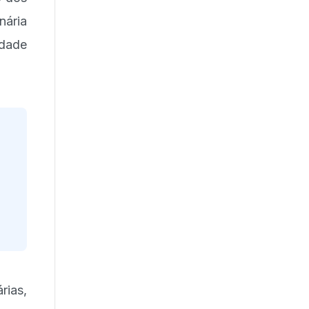
nária
idade
rias,