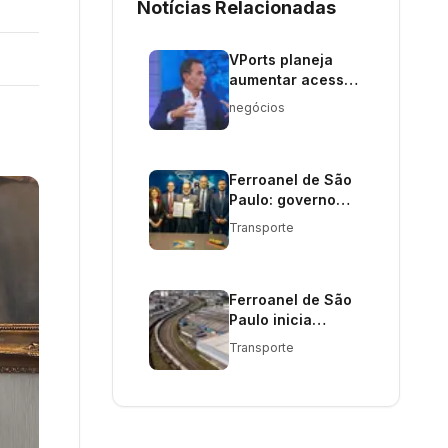
Notícias Relacionadas
VPorts planeja
aumentar acesso
portuário no
negócios
Espírito Santo
Ferroanel de São
Paulo: governo
avança em projeto
Transporte
ferroviário crucial
Ferroanel de São
Paulo inicia
estudos com MRS
Transporte
Logística