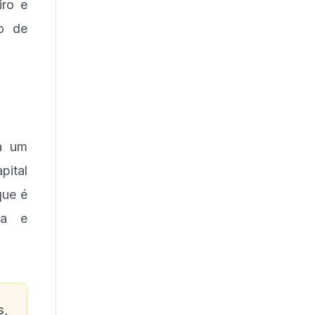
iro e
to de
rá um
pital
que é
ga e
s,