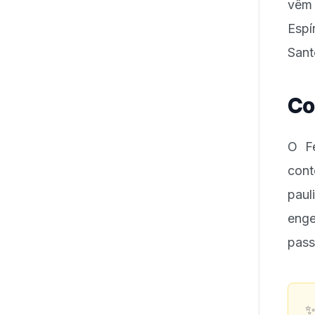
vêm 
Espí
Sant
Co
O Fe
cont
paul
eng
pass