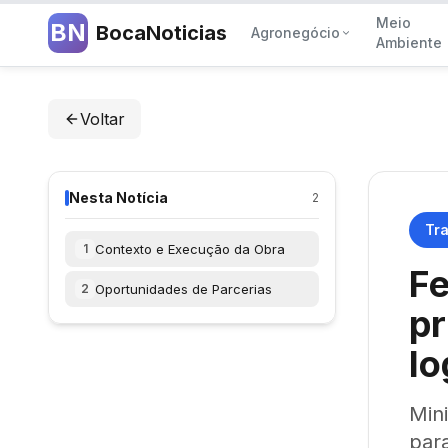
Meio
BN
BocaNoticias
Agronegócio
Ambiente
Voltar
Nesta Notícia
2
Tr
Contexto e Execução da Obra
1
Fe
Oportunidades de Parcerias
2
pr
lo
Min
par