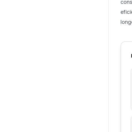
cons
efic
long