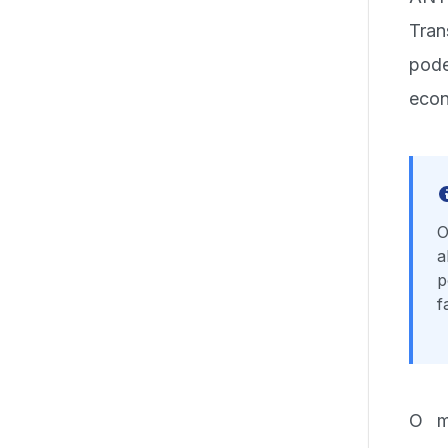
Tran
pode
econ
O
a
p
f
O mi