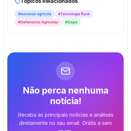
Tópicos Relacionados
#
inovacao agricola
#
Tecnologia Rural
#
Defensivos Agricolas
#
Sispa
Não perca nenhuma
notícia!
Receba as principais notícias e análises
diretamente no seu email. Grátis e sem