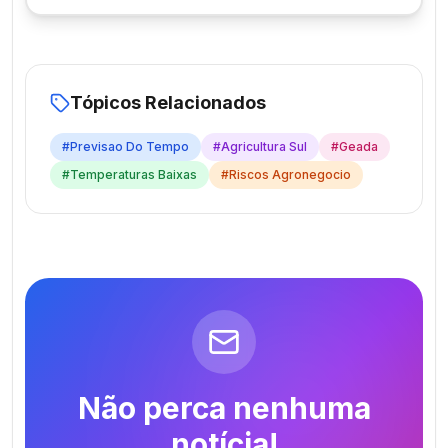
Tópicos Relacionados
#
Previsao Do Tempo
#
Agricultura Sul
#
Geada
#
Temperaturas Baixas
#
Riscos Agronegocio
Não perca nenhuma
notícia!