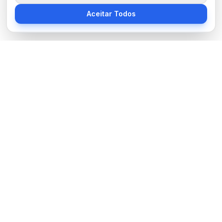
Aceitar Todos
Sobre Nós
BocaNoticias é seu portal de notícias moderno, trazendo as
últimas informações de tecnologia, esportes, cultura e mundo.
Links Úteis