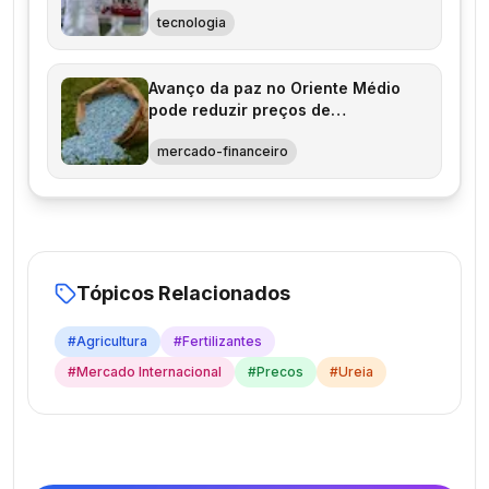
tecnologia
Avanço da paz no Oriente Médio
pode reduzir preços de
fertilizantes
mercado-financeiro
Tópicos Relacionados
#
Agricultura
#
Fertilizantes
#
Mercado Internacional
#
Precos
#
Ureia