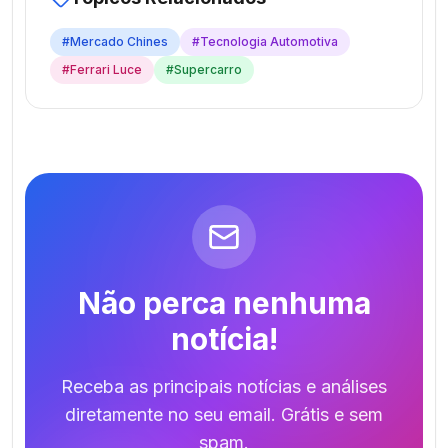
#
Mercado Chines
#
Tecnologia Automotiva
#
Ferrari Luce
#
Supercarro
Não perca nenhuma
notícia!
Receba as principais notícias e análises
diretamente no seu email. Grátis e sem
spam.