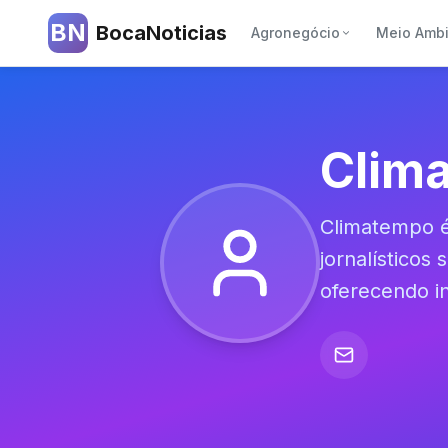
BN
BocaNoticias
Agronegócio
Meio Amb
Clim
Climatempo é
jornalísticos
oferecendo i