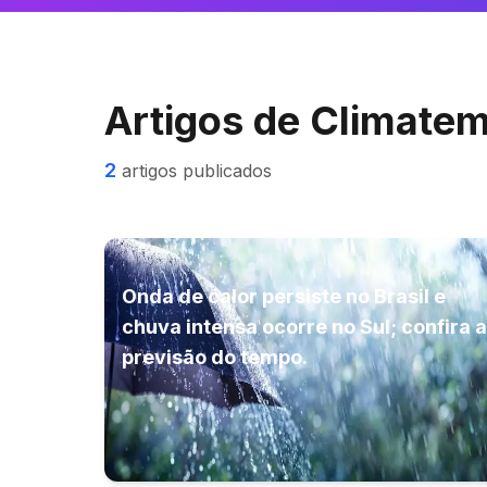
Artigos de
Climate
2
artigos publicados
Onda de calor persiste no Brasil e
chuva intensa ocorre no Sul; confira a
previsão do tempo.