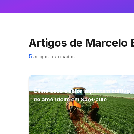
Artigos de
Marcelo 
5
artigos publicados
Clima seco e calor impactam cultivo
de amendoim em São Paulo