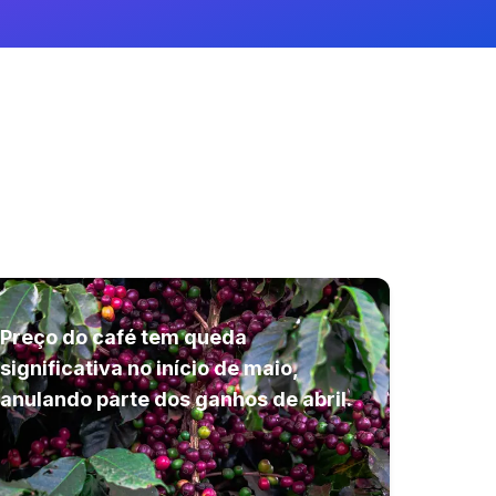
Preço do café tem queda
significativa no início de maio,
anulando parte dos ganhos de abril.