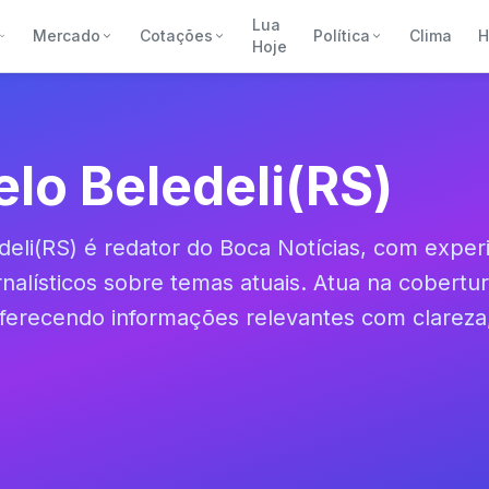
Lua
Mercado
Cotações
Política
Clima
H
Hoje
lo Beledeli(RS)
deli(RS) é redator do Boca Notícias, com exper
nalísticos sobre temas atuais. Atua na cobertura
ferecendo informações relevantes com clareza,