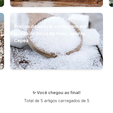
Preços do açúcar continuam em
queda no início de maio, aponta
Cepea
✨ Você chegou ao final!
Total de
5
artigos carregados de
5