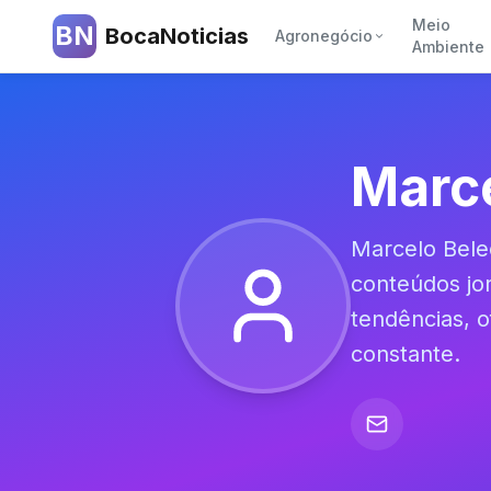
Meio
BN
BocaNoticias
Agronegócio
Ambiente
Marce
Marcelo Bele
conteúdos jor
tendências, o
constante.