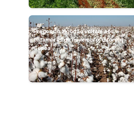
Preços do algodão voltam aos
patamares de novembro, informa
Cepea