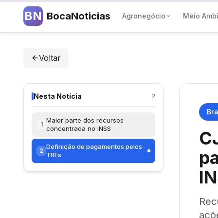
BN
BocaNoticias
Agronegócio
Meio Amb
Voltar
Nesta Notícia
2
Bra
Maior parte dos recursos
1
concentrada no INSS
CJ
Definição de pagamentos pelos
2
p
TRFs
I
Rec
açõe