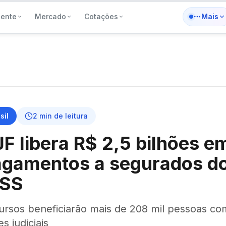
iente
Mercado
Cotações
Mais
sil
2
min de leitura
F libera R$ 2,5 bilhões e
agamentos a segurados d
NSS
ursos beneficiarão mais de 208 mil pessoas co
s judiciais