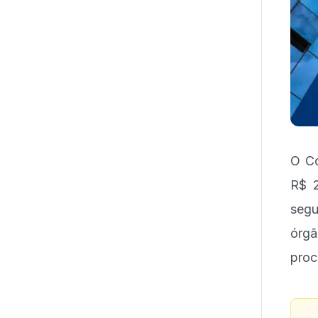
O Co
R$ 2
segu
órgã
proc