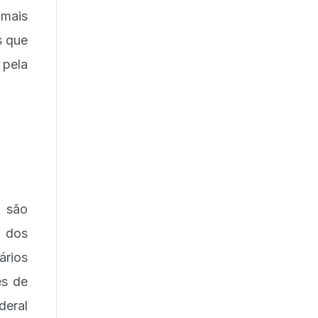
 mais
s que
 pela
 são
o dos
rios
es de
deral