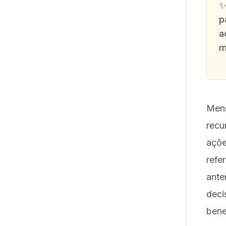
p
a
m
Mens
recu
açõe
refe
ante
dec
bene