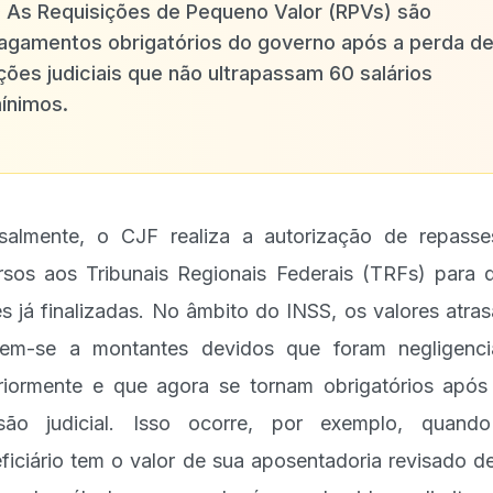
✨
As Requisições de Pequeno Valor (RPVs) são
agamentos obrigatórios do governo após a perda d
ções judiciais que não ultrapassam 60 salários
ínimos.
almente, o CJF realiza a autorização de repass
rsos aos Tribunais Regionais Federais (TRFs) para q
s já finalizadas. No âmbito do INSS, os valores atra
rem-se a montantes devidos que foram negligenc
riormente e que agora se tornam obrigatórios apó
isão judicial. Isso ocorre, por exemplo, quand
ficiário tem o valor de sua aposentadoria revisado d