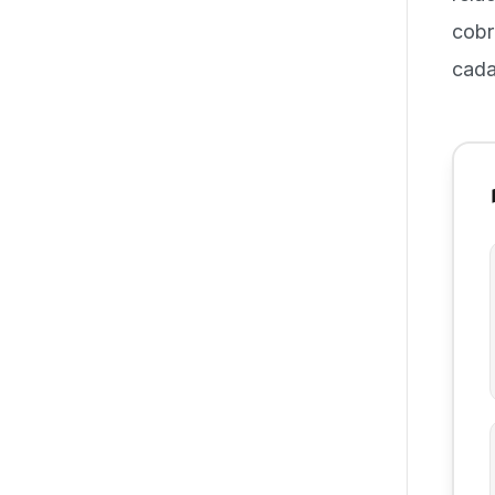
cobr
cada