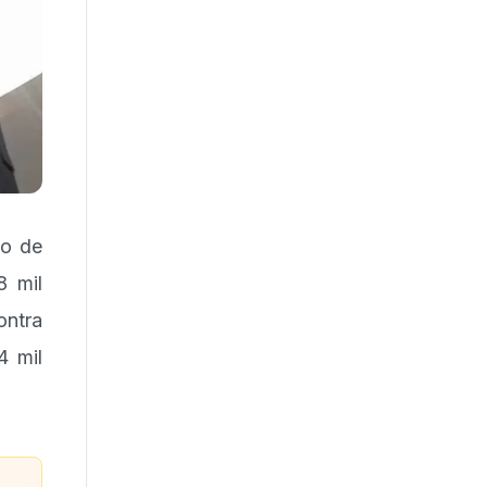
ão de
8 mil
ontra
4 mil