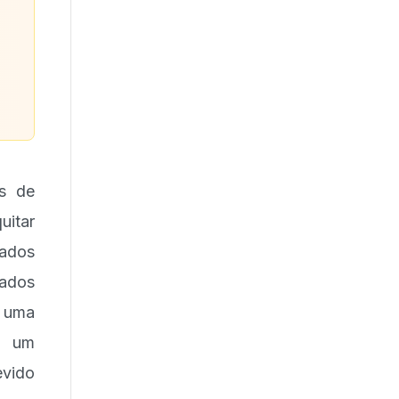
e
es de
uitar
sados
iados
s uma
o um
evido