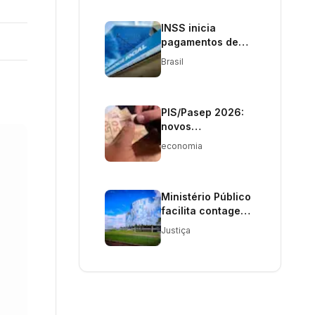
INSS inicia
pagamentos de
aposentadorias
Brasil
em junho
PIS/Pasep 2026:
novos
pagamentos e
economia
regras definidas
Ministério Público
facilita contagem
de tempo para
Justiça
benefícios a
procuradores