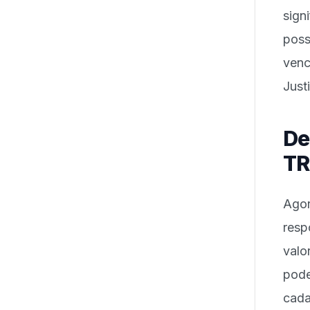
sign
poss
venc
Just
De
TR
Ago
resp
val
pode
cada