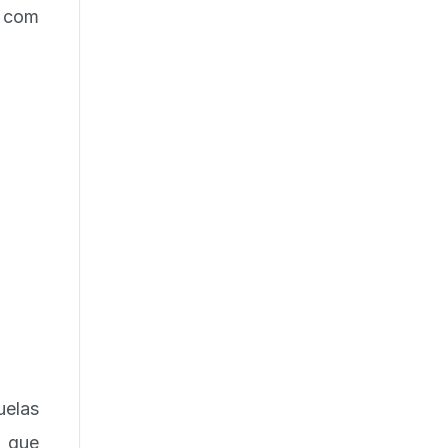
, com
uelas
, que