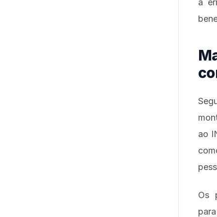
a er
bene
Ma
co
Segu
mont
ao I
como
pess
Os p
para