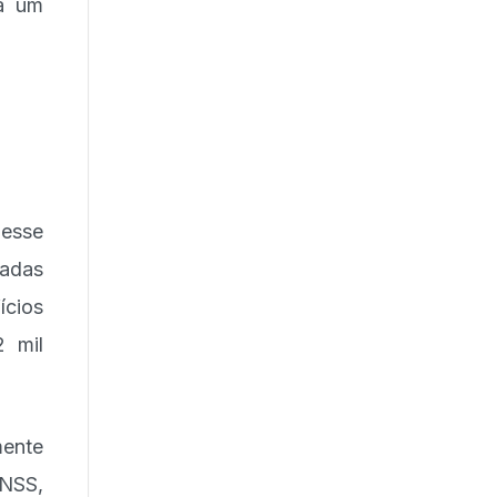
 a um
desse
nadas
ícios
2 mil
mente
INSS,