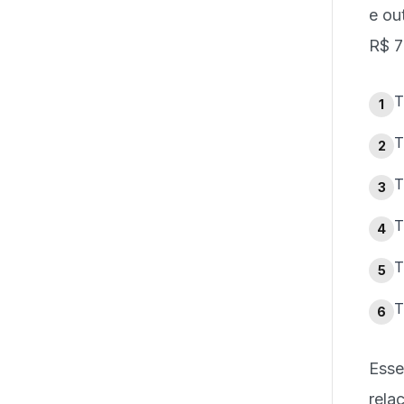
e ou
R$ 7
T
1
T
2
T
3
T
4
T
5
T
6
Esse
rela